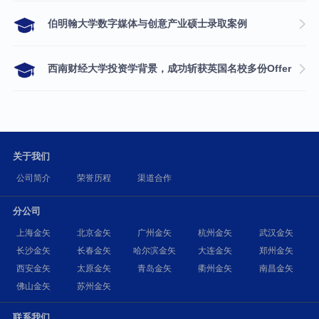
伯明翰大学数字媒体与创意产业硕士录取案例
西南财经大学投资学背景，成功斩获英国名校多份Offer
关于我们
公司简介
荣誉历程
渠道合作
分公司
上海金矢
北京金矢
广州金矢
杭州金矢
武汉金矢
长沙金矢
长春金矢
哈尔滨金矢
大连金矢
郑州金矢
西安金矢
太原金矢
青岛金矢
衢州金矢
南昌金矢
佛山金矢
苏州金矢
联系我们