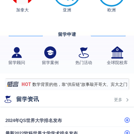
从上海财大2+2到谢菲尔德：低均分逆袭QS百强金
加拿大
亚洲
欧洲
融会计硕士实录
​恭喜Z同学荣获剑桥大学录取
香港理工大学王牌专业录取案例
留学申请
格拉斯哥大学国际商务硕士录取案例
伯明翰大学数字媒体与创意产业硕士录取案例
西南财经大学投资学背景，成功斩获英国名校多份
留学顾问
留学案例
热门活动
全球院校库
Offer
上海财经大学经济学背景成功斩获爱丁堡大学经济学
硕士录取
数学背景的他，靠“供应链”故事敲开哥大、宾大之门
专科逆袭伦敦大学学院UCL录取案例解析
留学资讯
更多
香港浸会大学伦理与公共事务硕士录取
从上海财大2+2到谢菲尔德：低均分逆袭QS百强金
2024年QS世界大学排名发布
融会计硕士实录
​恭喜Z同学荣获剑桥大学录取
最新2022软科世界大学学术排名发布