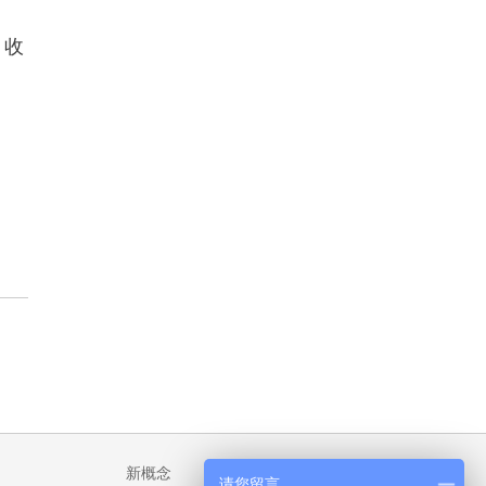
，
收
新概念
请您留言