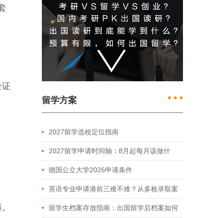
套
金证
● ● ●
留学方案
2027留学选校定位指南
2027留学申请时间轴：8月起每月该做什
么？英、美、澳、港申请全攻略
德国公立大学2026申请条件
英语专业申请港前三难不难？从多枚录取案
料。
例看港大、港中文申请要求
留学生档案存放指南：出国留学后档案如何