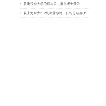
香港浸会大学伦理与公共事务硕士录取
从上海财大2+2到谢菲尔德：低均分逆袭QS
百强金融会计硕士实录