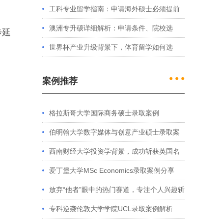
处理？留学服务中心常见问题解答
工科专业留学指南：申请海外硕士必须提前
准备的4件事
澳洲专升硕详细解析：申请条件、院校选
步延
择、学制费用全介绍
世界杯产业升级背景下，体育留学如何选
择？
● ● ●
案例推荐
格拉斯哥大学国际商务硕士录取案例
伯明翰大学数字媒体与创意产业硕士录取案
例
西南财经大学投资学背景，成功斩获英国名
校多份Offer
爱丁堡大学MSc Economics录取案例分享
放弃“他者”眼中的热门赛道，专注个人兴趣斩
获藤校offer｜成功跨专业申请经验分享
专科逆袭伦敦大学学院UCL录取案例解析