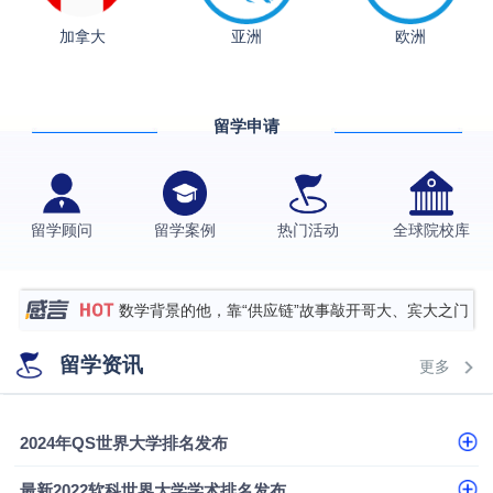
从上海财大2+2到谢菲尔德：低均分逆袭QS百强金
加拿大
亚洲
欧洲
融会计硕士实录
​恭喜Z同学荣获剑桥大学录取
香港理工大学王牌专业录取案例
留学申请
格拉斯哥大学国际商务硕士录取案例
伯明翰大学数字媒体与创意产业硕士录取案例
西南财经大学投资学背景，成功斩获英国名校多份
留学顾问
留学案例
热门活动
全球院校库
Offer
上海财经大学经济学背景成功斩获爱丁堡大学经济学
硕士录取
数学背景的他，靠“供应链”故事敲开哥大、宾大之门
专科逆袭伦敦大学学院UCL录取案例解析
留学资讯
更多
香港浸会大学伦理与公共事务硕士录取
从上海财大2+2到谢菲尔德：低均分逆袭QS百强金
2024年QS世界大学排名发布
融会计硕士实录
​恭喜Z同学荣获剑桥大学录取
最新2022软科世界大学学术排名发布