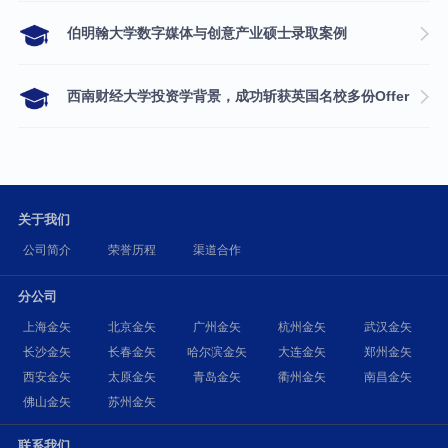
伯明翰大学数字媒体与创意产业硕士录取案例
西南财经大学投资学背景，成功斩获英国名校多份Offer
关于我们
公司简介
荣誉历程
渠道合作
分公司
上海金矢
北京金矢
广州金矢
杭州金矢
武汉金矢
长沙金矢
长春金矢
哈尔滨金矢
大连金矢
郑州金矢
西安金矢
太原金矢
青岛金矢
衢州金矢
南昌金矢
佛山金矢
苏州金矢
联系我们