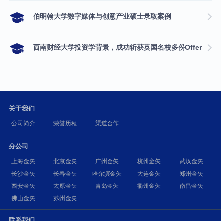
伯明翰大学数字媒体与创意产业硕士录取案例
西南财经大学投资学背景，成功斩获英国名校多份Offer
关于我们
公司简介
荣誉历程
渠道合作
分公司
上海金矢
北京金矢
广州金矢
杭州金矢
武汉金矢
长沙金矢
长春金矢
哈尔滨金矢
大连金矢
郑州金矢
西安金矢
太原金矢
青岛金矢
衢州金矢
南昌金矢
佛山金矢
苏州金矢
联系我们