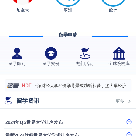
加拿大
亚洲
欧洲
从上海财大2+2到谢菲尔德：低均分逆袭QS百强金
融会计硕士实录
​恭喜Z同学荣获剑桥大学录取
留学申请
香港理工大学王牌专业录取案例
格拉斯哥大学国际商务硕士录取案例
伯明翰大学数字媒体与创意产业硕士录取案例
留学顾问
留学案例
热门活动
全球院校库
西南财经大学投资学背景，成功斩获英国名校多份
Offer
上海财经大学经济学背景成功斩获爱丁堡大学经济学
硕士录取
数学背景的他，靠“供应链”故事敲开哥大、宾大之门
留学资讯
更多
专科逆袭伦敦大学学院UCL录取案例解析
香港浸会大学伦理与公共事务硕士录取
2024年QS世界大学排名发布
从上海财大2+2到谢菲尔德：低均分逆袭QS百强金
最新2022软科世界大学学术排名发布