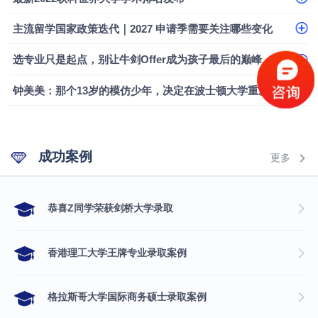
融会计硕士实录
​恭喜Z同学荣获剑桥大学录取
主流留学国家政策迭代｜2027 申请季需要关注哪些变化
选专业只是起点，别让牛剑Offer成为孩子最后的巅峰
钟美美：那个13岁的模仿少年，决定在波士顿大学重新定义自己
成功案例
更多
​恭喜Z同学荣获剑桥大学录取
香港理工大学王牌专业录取案例
格拉斯哥大学国际商务硕士录取案例