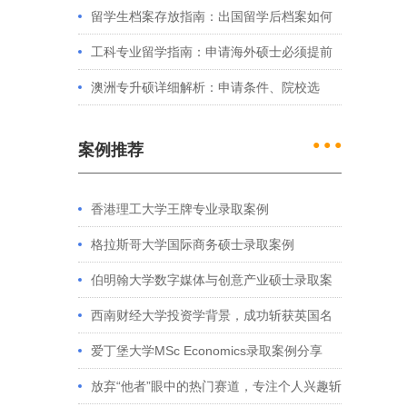
例看港大、港中文申请要求
留学生档案存放指南：出国留学后档案如何
处理？留学服务中心常见问题解答
工科专业留学指南：申请海外硕士必须提前
准备的4件事
澳洲专升硕详细解析：申请条件、院校选
择、学制费用全介绍
● ● ●
案例推荐
香港理工大学王牌专业录取案例
格拉斯哥大学国际商务硕士录取案例
伯明翰大学数字媒体与创意产业硕士录取案
例
西南财经大学投资学背景，成功斩获英国名
校多份Offer
爱丁堡大学MSc Economics录取案例分享
放弃“他者”眼中的热门赛道，专注个人兴趣斩