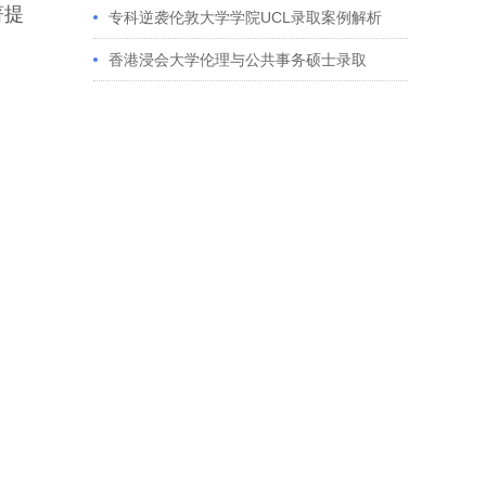
著提
获藤校offer｜成功跨专业申请经验分享
专科逆袭伦敦大学学院UCL录取案例解析
香港浸会大学伦理与公共事务硕士录取