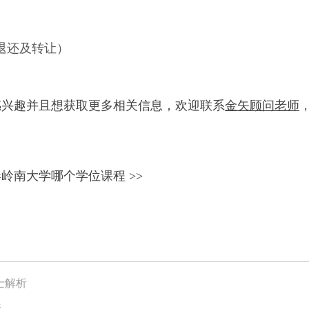
可退还及转让）
感兴趣并且想获取更多相关信息，
欢迎联系
金矢顾问老师
港岭南大学
哪个学位课程
>>
士解析
析