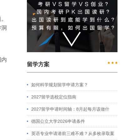
题。
学洞
国内
● ● ●
留学方案
如何科学规划留学申请方案？
2027留学选校定位指南
2027留学申请时间轴：8月起每月该做什
么？英、美、澳、港申请全攻略
德国公立大学2026申请条件
英语专业申请港前三难不难？从多枚录取案