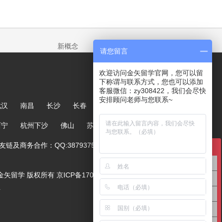
新概念
请您留言
欢迎访问金矢留学官网，您可以留
下称谓与联系方式，您也可以添加
客服微信：zy308422，我们会尽快
安排顾问老师与您联系~
武汉
南昌
长沙
长春
哈尔滨
大连
郑州
西宁
杭州下沙
佛山
苏州
链及商务合作：QQ:387937567
在线咨询
英国留学咨询
ved. 金矢留学 版权所有
京ICP备17005244号-1
澳洲留学咨询
号
美国留学咨询
亚洲留学咨询