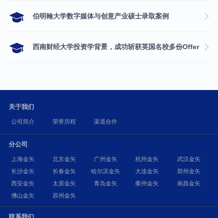
伯明翰大学数字媒体与创意产业硕士录取案例
西南财经大学投资学背景，成功斩获英国名校多份Offer
关于我们
公司简介
荣誉历程
渠道合作
分公司
上海金矢
北京金矢
广州金矢
杭州金矢
武汉金矢
长沙金矢
长春金矢
哈尔滨金矢
大连金矢
郑州金矢
西安金矢
太原金矢
青岛金矢
衢州金矢
南昌金矢
佛山金矢
苏州金矢
联系我们