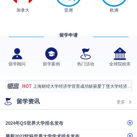
加拿大
亚洲
欧洲
从上海财大2+2到谢菲尔德：低均分逆袭QS百强金
融会计硕士实录
​恭喜Z同学荣获剑桥大学录取
留学申请
香港理工大学王牌专业录取案例
格拉斯哥大学国际商务硕士录取案例
伯明翰大学数字媒体与创意产业硕士录取案例
留学顾问
留学案例
热门活动
全球院校库
西南财经大学投资学背景，成功斩获英国名校多份
Offer
上海财经大学经济学背景成功斩获爱丁堡大学经济学
硕士录取
数学背景的他，靠“供应链”故事敲开哥大、宾大之门
留学资讯
更多
专科逆袭伦敦大学学院UCL录取案例解析
香港浸会大学伦理与公共事务硕士录取
2024年QS世界大学排名发布
从上海财大2+2到谢菲尔德：低均分逆袭QS百强金
最新2022软科世界大学学术排名发布