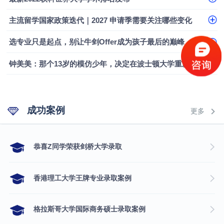
融会计硕士实录
​恭喜Z同学荣获剑桥大学录取
主流留学国家政策迭代｜2027 申请季需要关注哪些变化
选专业只是起点，别让牛剑Offer成为孩子最后的巅峰
钟美美：那个13岁的模仿少年，决定在波士顿大学重新定义自己
成功案例
更多
​恭喜Z同学荣获剑桥大学录取
香港理工大学王牌专业录取案例
格拉斯哥大学国际商务硕士录取案例