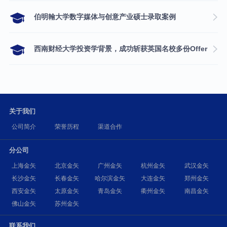
伯明翰大学数字媒体与创意产业硕士录取案例
西南财经大学投资学背景，成功斩获英国名校多份Offer
关于我们
公司简介
荣誉历程
渠道合作
分公司
上海金矢
北京金矢
广州金矢
杭州金矢
武汉金矢
长沙金矢
长春金矢
哈尔滨金矢
大连金矢
郑州金矢
西安金矢
太原金矢
青岛金矢
衢州金矢
南昌金矢
佛山金矢
苏州金矢
联系我们