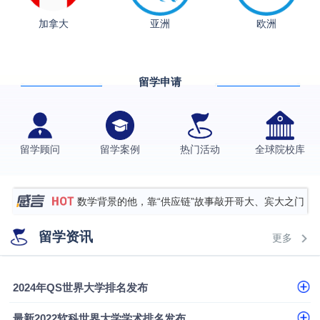
从上海财大2+2到谢菲尔德：低均分逆袭QS百强金
加拿大
亚洲
欧洲
融会计硕士实录
​恭喜Z同学荣获剑桥大学录取
香港理工大学王牌专业录取案例
留学申请
格拉斯哥大学国际商务硕士录取案例
伯明翰大学数字媒体与创意产业硕士录取案例
西南财经大学投资学背景，成功斩获英国名校多份
留学顾问
留学案例
热门活动
全球院校库
Offer
上海财经大学经济学背景成功斩获爱丁堡大学经济学
硕士录取
数学背景的他，靠“供应链”故事敲开哥大、宾大之门
专科逆袭伦敦大学学院UCL录取案例解析
留学资讯
更多
香港浸会大学伦理与公共事务硕士录取
从上海财大2+2到谢菲尔德：低均分逆袭QS百强金
2024年QS世界大学排名发布
融会计硕士实录
​恭喜Z同学荣获剑桥大学录取
最新2022软科世界大学学术排名发布