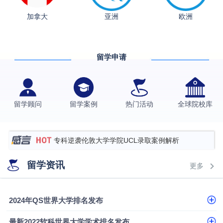
从上海财大2+2到谢菲尔德：低均分逆袭QS百强金
加拿大
亚洲
欧洲
融会计硕士实录
​恭喜Z同学荣获剑桥大学录取
格拉斯哥大学国际商务硕士录取案例
留学申请
伯明翰大学数字媒体与创意产业硕士录取案例
西南财经大学投资学背景，成功斩获英国名校多份
Offer
上海财经大学经济学背景成功斩获爱丁堡大学经济学
留学顾问
留学案例
热门活动
全球院校库
硕士录取
数学背景的他，靠“供应链”故事敲开哥大、宾大之门
专科逆袭伦敦大学学院UCL录取案例解析
香港浸会大学伦理与公共事务硕士录取
留学资讯
更多
从上海财大2+2到谢菲尔德：低均分逆袭QS百强金
融会计硕士实录
从上海财大2+2到谢菲尔德：低均分逆袭QS百强金
2024年QS世界大学排名发布
融会计硕士实录
​恭喜Z同学荣获剑桥大学录取
最新2022软科世界大学学术排名发布