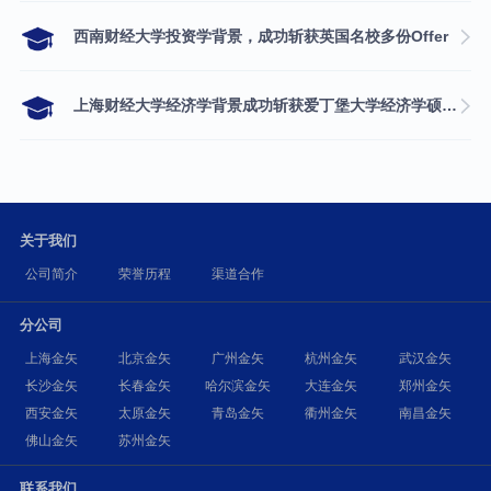
西南财经大学投资学背景，成功斩获英国名校多份Offer
上海财经大学经济学背景成功斩获爱丁堡大学经济学硕士录取
关于我们
公司简介
荣誉历程
渠道合作
分公司
上海金矢
北京金矢
广州金矢
杭州金矢
武汉金矢
长沙金矢
长春金矢
哈尔滨金矢
大连金矢
郑州金矢
西安金矢
太原金矢
青岛金矢
衢州金矢
南昌金矢
佛山金矢
苏州金矢
联系我们