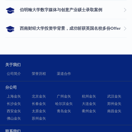
伯明翰大学数字媒体与创意产业硕士录取案例
西南财经大学投资学背景，成功斩获英国名校多份Offer
关于我们
公司简介
荣誉历程
渠道合作
分公司
上海金矢
北京金矢
广州金矢
杭州金矢
武汉金矢
长沙金矢
长春金矢
哈尔滨金矢
大连金矢
郑州金矢
西安金矢
太原金矢
青岛金矢
衢州金矢
南昌金矢
佛山金矢
苏州金矢
联系我们