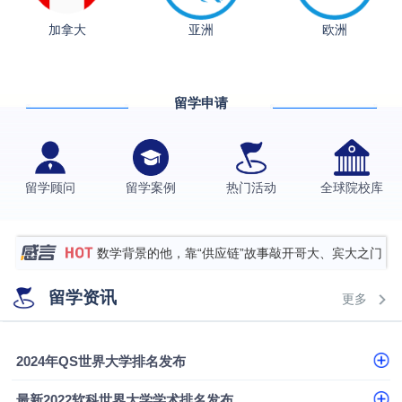
从上海财大2+2到谢菲尔德：低均分逆袭QS百强金
加拿大
亚洲
欧洲
融会计硕士实录
​恭喜Z同学荣获剑桥大学录取
香港理工大学王牌专业录取案例
留学申请
格拉斯哥大学国际商务硕士录取案例
伯明翰大学数字媒体与创意产业硕士录取案例
西南财经大学投资学背景，成功斩获英国名校多份
留学顾问
留学案例
热门活动
全球院校库
Offer
上海财经大学经济学背景成功斩获爱丁堡大学经济学
硕士录取
数学背景的他，靠“供应链”故事敲开哥大、宾大之门
专科逆袭伦敦大学学院UCL录取案例解析
留学资讯
更多
香港浸会大学伦理与公共事务硕士录取
从上海财大2+2到谢菲尔德：低均分逆袭QS百强金
2024年QS世界大学排名发布
融会计硕士实录
​恭喜Z同学荣获剑桥大学录取
最新2022软科世界大学学术排名发布