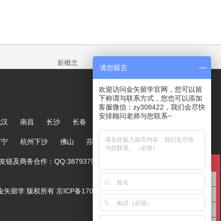
新概念
请您留言
欢迎访问金矢留学官网，您可以留
下称谓与联系方式，您也可以添加
客服微信：zy308422，我们会尽快
安排顾问老师与您联系~
武汉
南昌
长沙
长春
哈尔滨
大连
郑州
西宁
杭州下沙
佛山
苏州
链及商务合作：QQ:387937567
在线咨询
英国留学咨询
ved. 金矢留学 版权所有
京ICP备17005244号-1
澳洲留学咨询
号
美国留学咨询