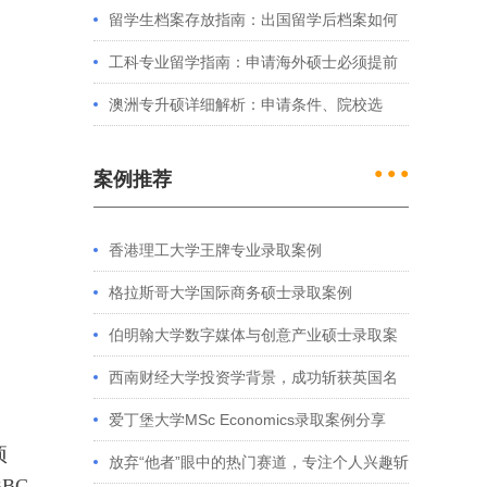
例看港大、港中文申请要求
留学生档案存放指南：出国留学后档案如何
处理？留学服务中心常见问题解答
工科专业留学指南：申请海外硕士必须提前
准备的4件事
澳洲专升硕详细解析：申请条件、院校选
择、学制费用全介绍
● ● ●
案例推荐
香港理工大学王牌专业录取案例
格拉斯哥大学国际商务硕士录取案例
伯明翰大学数字媒体与创意产业硕士录取案
例
西南财经大学投资学背景，成功斩获英国名
校多份Offer
爱丁堡大学MSc Economics录取案例分享
项
放弃“他者”眼中的热门赛道，专注个人兴趣斩
BC