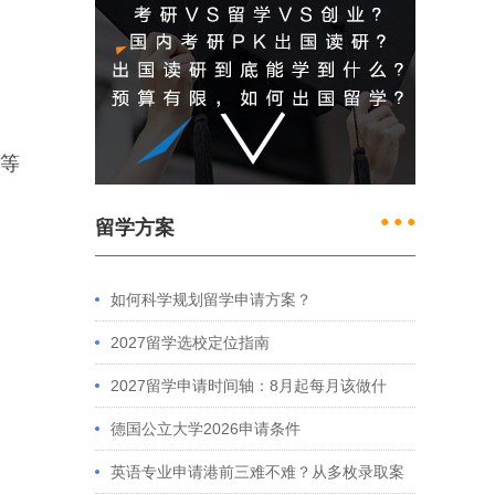
车等
● ● ●
留学方案
如何科学规划留学申请方案？
2027留学选校定位指南
2027留学申请时间轴：8月起每月该做什
么？英、美、澳、港申请全攻略
德国公立大学2026申请条件
英语专业申请港前三难不难？从多枚录取案