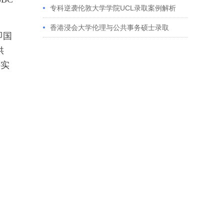
获藤校offer｜成功跨专业申请经验分享
专科逆袭伦敦大学学院UCL录取案例解析
香港浸会大学伦理与公共事务硕士录取
即国
供
件实