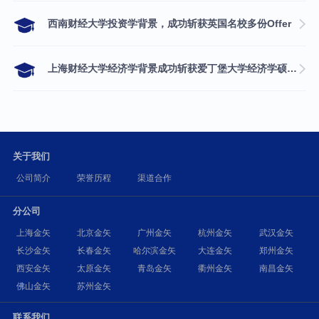
西南财经大学投资学背景，成功斩获英国名校多份Offer
上海财经大学经济学背景成功斩获爱丁堡大学经济学硕士录取
关于我们
公司简介
荣誉历程
渠道合作
分公司
上海金矢
北京金矢
广州金矢
杭州金矢
武汉金矢
长沙金矢
长春金矢
哈尔滨金矢
大连金矢
郑州金矢
西安金矢
太原金矢
青岛金矢
衢州金矢
南昌金矢
佛山金矢
苏州金矢
联系我们