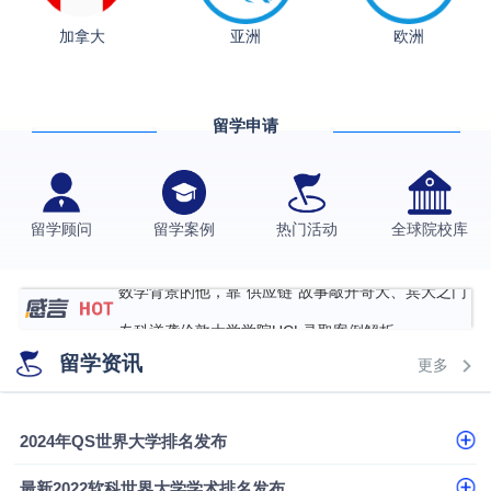
加拿大
亚洲
欧洲
从上海财大2+2到谢菲尔德：低均分逆袭QS百强金
融会计硕士实录
​恭喜Z同学荣获剑桥大学录取
留学申请
格拉斯哥大学国际商务硕士录取案例
伯明翰大学数字媒体与创意产业硕士录取案例
西南财经大学投资学背景，成功斩获英国名校多份
留学顾问
留学案例
热门活动
全球院校库
Offer
上海财经大学经济学背景成功斩获爱丁堡大学经济学
硕士录取
数学背景的他，靠“供应链”故事敲开哥大、宾大之门
专科逆袭伦敦大学学院UCL录取案例解析
留学资讯
香港浸会大学伦理与公共事务硕士录取
更多
从上海财大2+2到谢菲尔德：低均分逆袭QS百强金
2024年QS世界大学排名发布
融会计硕士实录
从上海财大2+2到谢菲尔德：低均分逆袭QS百强金
融会计硕士实录
​恭喜Z同学荣获剑桥大学录取
最新2022软科世界大学学术排名发布