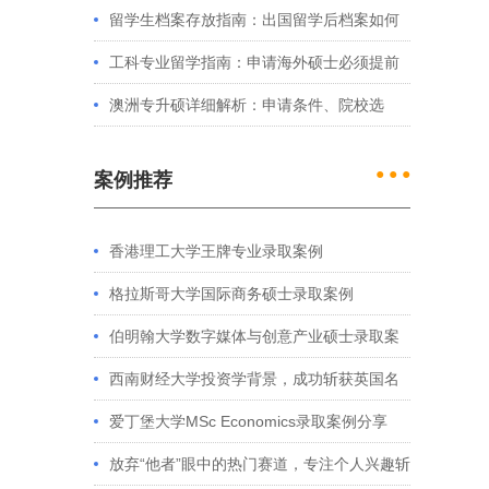
例看港大、港中文申请要求
留学生档案存放指南：出国留学后档案如何
处理？留学服务中心常见问题解答
工科专业留学指南：申请海外硕士必须提前
准备的4件事
澳洲专升硕详细解析：申请条件、院校选
择、学制费用全介绍
● ● ●
案例推荐
香港理工大学王牌专业录取案例
格拉斯哥大学国际商务硕士录取案例
伯明翰大学数字媒体与创意产业硕士录取案
例
西南财经大学投资学背景，成功斩获英国名
校多份Offer
爱丁堡大学MSc Economics录取案例分享
放弃“他者”眼中的热门赛道，专注个人兴趣斩