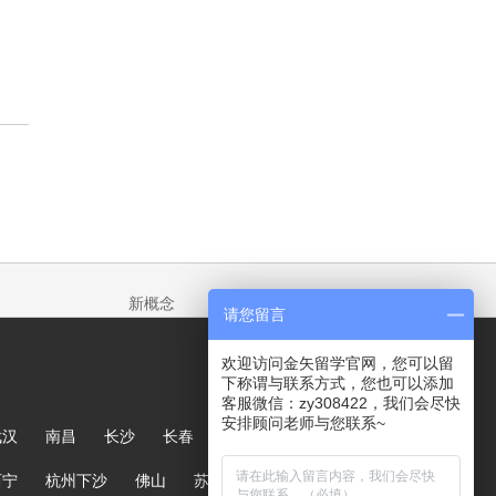
新概念
请您留言
欢迎访问金矢留学官网，您可以留
下称谓与联系方式，您也可以添加
客服微信：zy308422，我们会尽快
安排顾问老师与您联系~
武汉
南昌
长沙
长春
哈尔滨
大连
郑州
西宁
杭州下沙
佛山
苏州