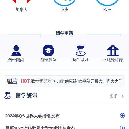
从上海财大2+2到谢菲尔德：低均分逆袭QS百强金
加拿大
亚洲
欧洲
融会计硕士实录
​恭喜Z同学荣获剑桥大学录取
香港理工大学王牌专业录取案例
留学申请
格拉斯哥大学国际商务硕士录取案例
伯明翰大学数字媒体与创意产业硕士录取案例
西南财经大学投资学背景，成功斩获英国名校多份
留学顾问
留学案例
热门活动
全球院校库
Offer
上海财经大学经济学背景成功斩获爱丁堡大学经济学
硕士录取
数学背景的他，靠“供应链”故事敲开哥大、宾大之门
专科逆袭伦敦大学学院UCL录取案例解析
留学资讯
更多
香港浸会大学伦理与公共事务硕士录取
从上海财大2+2到谢菲尔德：低均分逆袭QS百强金
2024年QS世界大学排名发布
融会计硕士实录
​恭喜Z同学荣获剑桥大学录取
最新2022软科世界大学学术排名发布