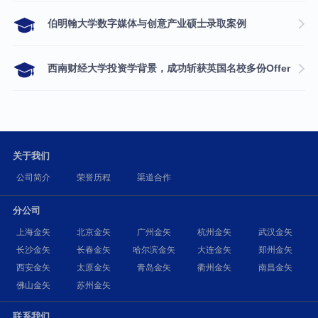
伯明翰大学数字媒体与创意产业硕士录取案例
西南财经大学投资学背景，成功斩获英国名校多份Offer
关于我们
公司简介
荣誉历程
渠道合作
分公司
上海金矢
北京金矢
广州金矢
杭州金矢
武汉金矢
长沙金矢
长春金矢
哈尔滨金矢
大连金矢
郑州金矢
西安金矢
太原金矢
青岛金矢
衢州金矢
南昌金矢
佛山金矢
苏州金矢
联系我们