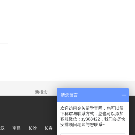
新概念
请您留言
欢迎访问金矢留学官网，您可以留
下称谓与联系方式，您也可以添加
客服微信：zy308422，我们会尽快
安排顾问老师与您联系~
武汉
南昌
长沙
长春
哈尔滨
大连
郑州