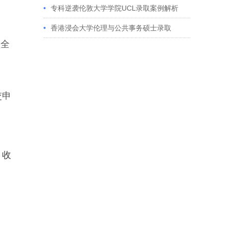
获藤校offer｜成功跨专业申请经验分享
专科逆袭伦敦大学学院UCL录取案例解析
香港浸会大学伦理与公共事务硕士录取
盖全
交申
，
收