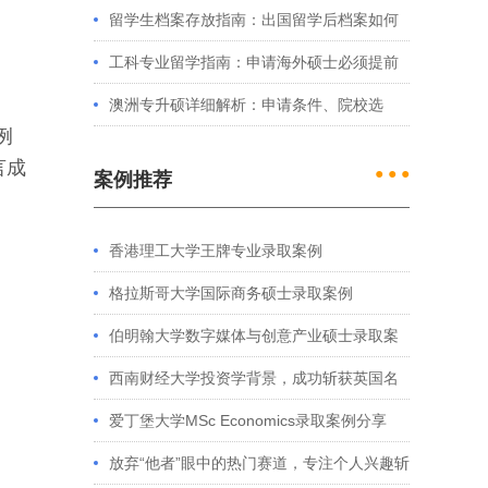
例看港大、港中文申请要求
留学生档案存放指南：出国留学后档案如何
处理？留学服务中心常见问题解答
工科专业留学指南：申请海外硕士必须提前
准备的4件事
澳洲专升硕详细解析：申请条件、院校选
例
择、学制费用全介绍
言成
● ● ●
案例推荐
香港理工大学王牌专业录取案例
格拉斯哥大学国际商务硕士录取案例
伯明翰大学数字媒体与创意产业硕士录取案
例
西南财经大学投资学背景，成功斩获英国名
校多份Offer
爱丁堡大学MSc Economics录取案例分享
放弃“他者”眼中的热门赛道，专注个人兴趣斩