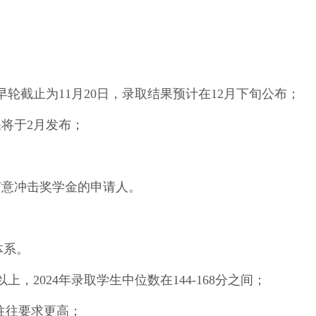
，早轮截止为11月20日，录取结果预计在12月下旬公布；
果将于2月发布；
有意冲击奖学金的申请人。
体系。
A以上，2024年录取学生中位数在144-168分之间；
业往往要求更高；