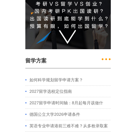
● ● ●
留学方案
如何科学规划留学申请方案？
2027留学选校定位指南
2027留学申请时间轴：8月起每月该做什
么？英、美、澳、港申请全攻略
德国公立大学2026申请条件
英语专业申请港前三难不难？从多枚录取案