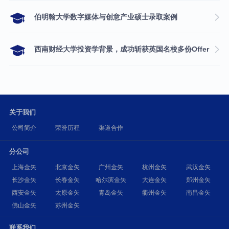
伯明翰大学数字媒体与创意产业硕士录取案例
西南财经大学投资学背景，成功斩获英国名校多份Offer
关于我们
公司简介
荣誉历程
渠道合作
分公司
上海金矢
北京金矢
广州金矢
杭州金矢
武汉金矢
长沙金矢
长春金矢
哈尔滨金矢
大连金矢
郑州金矢
西安金矢
太原金矢
青岛金矢
衢州金矢
南昌金矢
佛山金矢
苏州金矢
联系我们