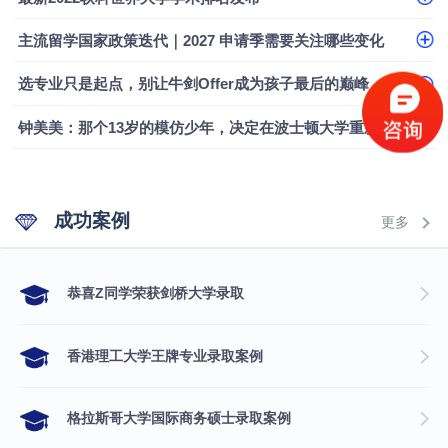
融会计硕士实录
​恭喜Z同学荣获剑桥大学录取
主流留学国家政策迭代｜2027 申请季需要关注哪些变化
选专业只是起点，别让牛剑Offer成为孩子最后的巅峰
钟美美：那个13岁的模仿少年，决定在波士顿大学重新定义自己
成功案例
更多
​恭喜Z同学荣获剑桥大学录取
香港理工大学王牌专业录取案例
格拉斯哥大学国际商务硕士录取案例