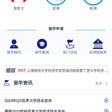
加拿大
亚洲
欧洲
从上海财大2+2到谢菲尔德：低均分逆袭QS百强金
融会计硕士实录
​恭喜Z同学荣获剑桥大学录取
留学申请
香港理工大学王牌专业录取案例
格拉斯哥大学国际商务硕士录取案例
伯明翰大学数字媒体与创意产业硕士录取案例
留学顾问
留学案例
热门活动
全球院校库
西南财经大学投资学背景，成功斩获英国名校多份
Offer
上海财经大学经济学背景成功斩获爱丁堡大学经济学
硕士录取
数学背景的他，靠“供应链”故事敲开哥大、宾大之门
留学资讯
更多
专科逆袭伦敦大学学院UCL录取案例解析
香港浸会大学伦理与公共事务硕士录取
2024年QS世界大学排名发布
从上海财大2+2到谢菲尔德：低均分逆袭QS百强金
最新2022软科世界大学学术排名发布