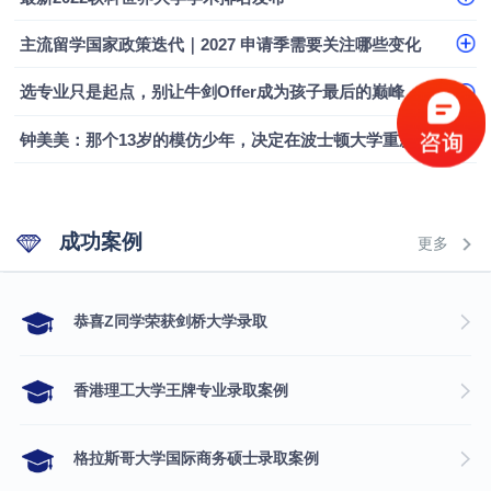
融会计硕士实录
​恭喜Z同学荣获剑桥大学录取
主流留学国家政策迭代｜2027 申请季需要关注哪些变化
选专业只是起点，别让牛剑Offer成为孩子最后的巅峰
钟美美：那个13岁的模仿少年，决定在波士顿大学重新定义自己
成功案例
更多
​恭喜Z同学荣获剑桥大学录取
香港理工大学王牌专业录取案例
格拉斯哥大学国际商务硕士录取案例