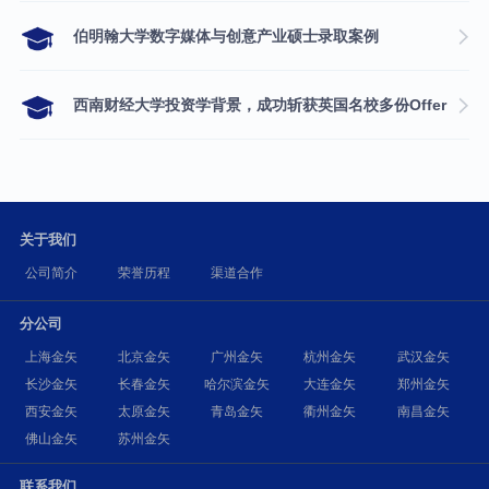
伯明翰大学数字媒体与创意产业硕士录取案例
西南财经大学投资学背景，成功斩获英国名校多份Offer
关于我们
公司简介
荣誉历程
渠道合作
分公司
上海金矢
北京金矢
广州金矢
杭州金矢
武汉金矢
长沙金矢
长春金矢
哈尔滨金矢
大连金矢
郑州金矢
西安金矢
太原金矢
青岛金矢
衢州金矢
南昌金矢
佛山金矢
苏州金矢
联系我们