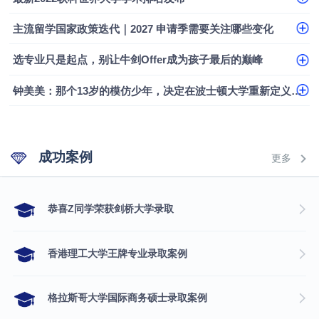
香港浸会大学伦理与公共事务硕士录取
主流留学国家政策迭代｜2027 申请季需要关注哪些变化
从上海财大2+2到谢菲尔德：低均分逆袭QS百强金
选专业只是起点，别让牛剑Offer成为孩子最后的巅峰
融会计硕士实录
​恭喜Z同学荣获剑桥大学录取
钟美美：那个13岁的模仿少年，决定在波士顿大学重新定义自己
成功案例
更多
​恭喜Z同学荣获剑桥大学录取
香港理工大学王牌专业录取案例
格拉斯哥大学国际商务硕士录取案例