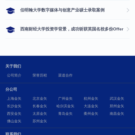
伯明翰大学数字媒体与创意产业硕士录取案例
西南财经大学投资学背景，成功斩获英国名校多份Offer
关于我们
公司简介
荣誉历程
渠道合作
分公司
上海金矢
北京金矢
广州金矢
杭州金矢
武汉金矢
长沙金矢
长春金矢
哈尔滨金矢
大连金矢
郑州金矢
西安金矢
太原金矢
青岛金矢
衢州金矢
南昌金矢
佛山金矢
苏州金矢
联系我们