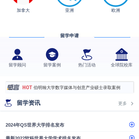
加拿大
亚洲
欧洲
留学申请
从上海财大2+2到谢菲尔德：低均分逆袭QS百强金
融会计硕士实录
​恭喜Z同学荣获剑桥大学录取
香港理工大学王牌专业录取案例
留学顾问
留学案例
热门活动
全球院校库
格拉斯哥大学国际商务硕士录取案例
伯明翰大学数字媒体与创意产业硕士录取案例
西南财经大学投资学背景，成功斩获英国名校多份
留学资讯
更多
Offer
上海财经大学经济学背景成功斩获爱丁堡大学经济学
硕士录取
数学背景的他，靠“供应链”故事敲开哥大、宾大之门
2024年QS世界大学排名发布
专科逆袭伦敦大学学院UCL录取案例解析
最新2022软科世界大学学术排名发布