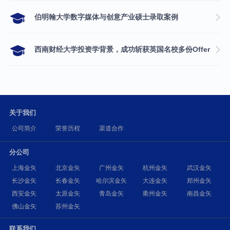
伯明翰大学数字媒体与创意产业硕士录取案例
西南财经大学投资学背景，成功斩获英国名校多份Offer
关于我们
公司简介
荣誉历程
渠道合作
分公司
上海金矢
北京金矢
广州金矢
杭州金矢
武汉金矢
长沙金矢
长春金矢
哈尔滨金矢
大连金矢
郑州金矢
西安金矢
太原金矢
青岛金矢
衢州金矢
南昌金矢
佛山金矢
苏州金矢
联系我们