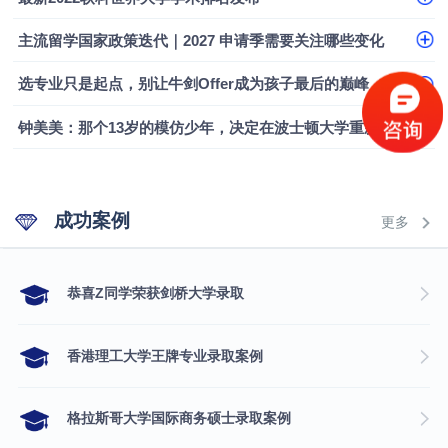
融会计硕士实录
​恭喜Z同学荣获剑桥大学录取
主流留学国家政策迭代｜2027 申请季需要关注哪些变化
选专业只是起点，别让牛剑Offer成为孩子最后的巅峰
钟美美：那个13岁的模仿少年，决定在波士顿大学重新定义自己
成功案例
更多
​恭喜Z同学荣获剑桥大学录取
香港理工大学王牌专业录取案例
格拉斯哥大学国际商务硕士录取案例