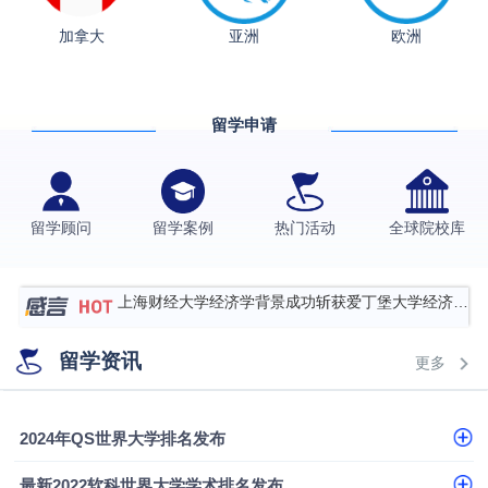
加拿大
亚洲
欧洲
从上海财大2+2到谢菲尔德：低均分逆袭QS百强金
融会计硕士实录
​恭喜Z同学荣获剑桥大学录取
留学申请
香港理工大学王牌专业录取案例
格拉斯哥大学国际商务硕士录取案例
伯明翰大学数字媒体与创意产业硕士录取案例
留学顾问
留学案例
热门活动
全球院校库
西南财经大学投资学背景，成功斩获英国名校多份
Offer
上海财经大学经济学背景成功斩获爱丁堡大学经济学
硕士录取
数学背景的他，靠“供应链”故事敲开哥大、宾大之门
留学资讯
更多
专科逆袭伦敦大学学院UCL录取案例解析
香港浸会大学伦理与公共事务硕士录取
2024年QS世界大学排名发布
从上海财大2+2到谢菲尔德：低均分逆袭QS百强金
最新2022软科世界大学学术排名发布