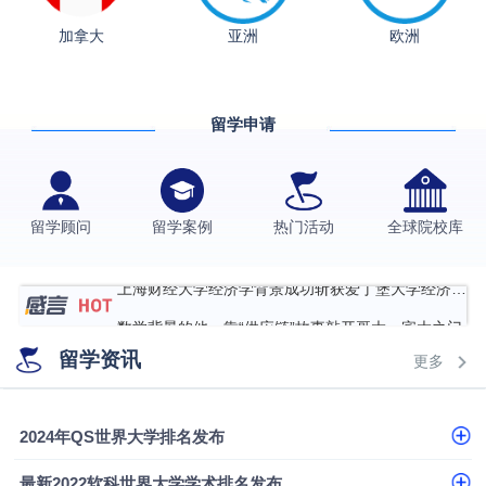
加拿大
亚洲
欧洲
从上海财大2+2到谢菲尔德：低均分逆袭QS百强金
融会计硕士实录
​恭喜Z同学荣获剑桥大学录取
留学申请
香港理工大学王牌专业录取案例
格拉斯哥大学国际商务硕士录取案例
伯明翰大学数字媒体与创意产业硕士录取案例
留学顾问
留学案例
热门活动
全球院校库
西南财经大学投资学背景，成功斩获英国名校多份
Offer
上海财经大学经济学背景成功斩获爱丁堡大学经济学
硕士录取
数学背景的他，靠“供应链”故事敲开哥大、宾大之门
留学资讯
专科逆袭伦敦大学学院UCL录取案例解析
更多
香港浸会大学伦理与公共事务硕士录取
2024年QS世界大学排名发布
从上海财大2+2到谢菲尔德：低均分逆袭QS百强金
融会计硕士实录
​恭喜Z同学荣获剑桥大学录取
最新2022软科世界大学学术排名发布