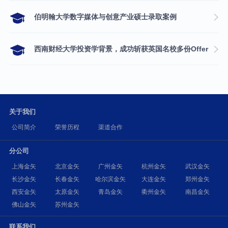
伯明翰大学数字媒体与创意产业硕士录取案例
西南财经大学投资学背景，成功斩获英国名校多份Offer
关于我们
公司简介
荣誉历程
渠道合作
分公司
上海金矢
北京金矢
广州金矢
杭州金矢
武汉金矢
长沙金矢
长春金矢
哈尔滨金矢
大连金矢
郑州金矢
西安金矢
太原金矢
青岛金矢
衢州金矢
南昌金矢
佛山金矢
苏州金矢
联系我们