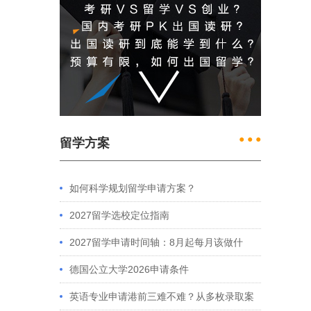
● ● ●
留学方案
如何科学规划留学申请方案？
2027留学选校定位指南
2027留学申请时间轴：8月起每月该做什
么？英、美、澳、港申请全攻略
德国公立大学2026申请条件
英语专业申请港前三难不难？从多枚录取案