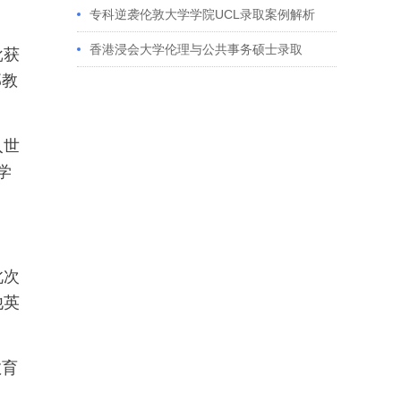
获藤校offer｜成功跨专业申请经验分享
专科逆袭伦敦大学学院UCL录取案例解析
香港浸会大学伦理与公共事务硕士录取
批获
部教
入世
学
此次
他英
教育