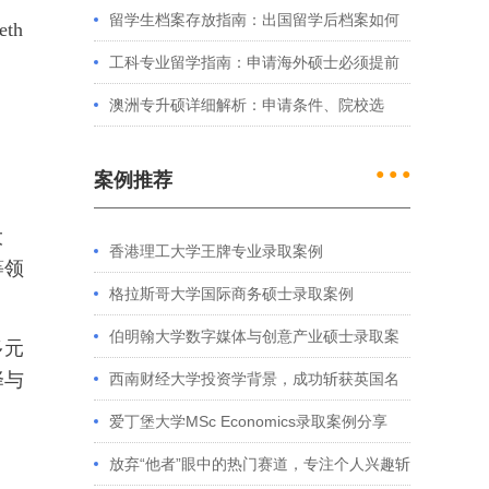
例看港大、港中文申请要求
留学生档案存放指南：出国留学后档案如何
th
处理？留学服务中心常见问题解答
工科专业留学指南：申请海外硕士必须提前
准备的4件事
澳洲专升硕详细解析：申请条件、院校选
择、学制费用全介绍
● ● ●
案例推荐
大
香港理工大学王牌专业录取案例
等领
格拉斯哥大学国际商务硕士录取案例
伯明翰大学数字媒体与创意产业硕士录取案
多元
择与
例
西南财经大学投资学背景，成功斩获英国名
校多份Offer
爱丁堡大学MSc Economics录取案例分享
放弃“他者”眼中的热门赛道，专注个人兴趣斩