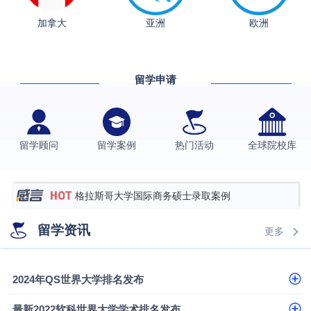
加拿大
亚洲
欧洲
留学申请
从上海财大2+2到谢菲尔德：低均分逆袭QS百强金
融会计硕士实录
​恭喜Z同学荣获剑桥大学录取
留学顾问
留学案例
热门活动
全球院校库
香港理工大学王牌专业录取案例
格拉斯哥大学国际商务硕士录取案例
伯明翰大学数字媒体与创意产业硕士录取案例
留学资讯
更多
西南财经大学投资学背景，成功斩获英国名校多份
Offer
上海财经大学经济学背景成功斩获爱丁堡大学经济学
2024年QS世界大学排名发布
硕士录取
数学背景的他，靠“供应链”故事敲开哥大、宾大之门
最新2022软科世界大学学术排名发布