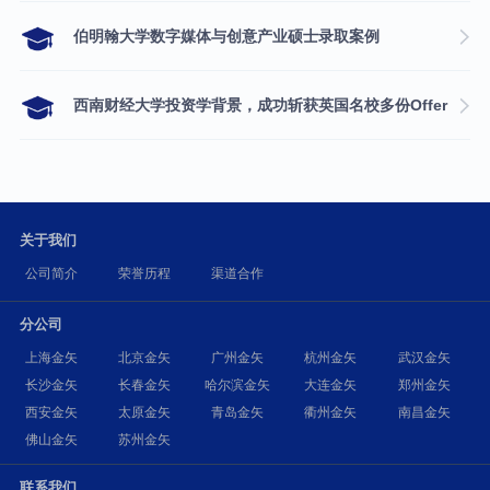
伯明翰大学数字媒体与创意产业硕士录取案例
西南财经大学投资学背景，成功斩获英国名校多份Offer
关于我们
公司简介
荣誉历程
渠道合作
分公司
上海金矢
北京金矢
广州金矢
杭州金矢
武汉金矢
长沙金矢
长春金矢
哈尔滨金矢
大连金矢
郑州金矢
西安金矢
太原金矢
青岛金矢
衢州金矢
南昌金矢
佛山金矢
苏州金矢
联系我们