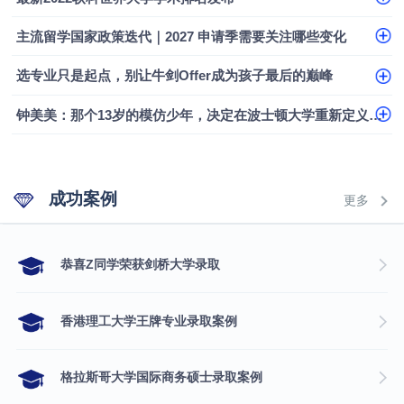
专科逆袭伦敦大学学院UCL录取案例解析
主流留学国家政策迭代｜2027 申请季需要关注哪些变化
香港浸会大学伦理与公共事务硕士录取
选专业只是起点，别让牛剑Offer成为孩子最后的巅峰
从上海财大2+2到谢菲尔德：低均分逆袭QS百强金
融会计硕士实录
​恭喜Z同学荣获剑桥大学录取
钟美美：那个13岁的模仿少年，决定在波士顿大学重新定义自己
成功案例
更多
​恭喜Z同学荣获剑桥大学录取
香港理工大学王牌专业录取案例
格拉斯哥大学国际商务硕士录取案例