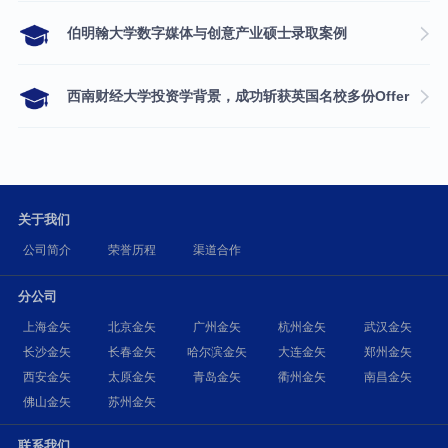
伯明翰大学数字媒体与创意产业硕士录取案例
西南财经大学投资学背景，成功斩获英国名校多份Offer
关于我们
公司简介
荣誉历程
渠道合作
分公司
上海金矢
北京金矢
广州金矢
杭州金矢
武汉金矢
长沙金矢
长春金矢
哈尔滨金矢
大连金矢
郑州金矢
西安金矢
太原金矢
青岛金矢
衢州金矢
南昌金矢
佛山金矢
苏州金矢
联系我们