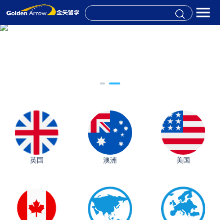
英国
澳洲
美国
从上海财大2+2到谢菲尔德：低均分逆袭QS百强金