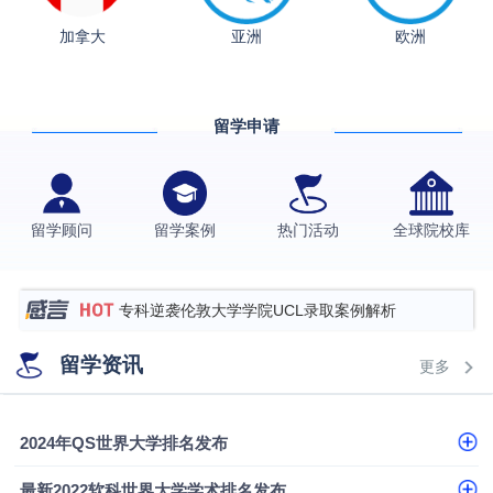
融会计硕士实录
​恭喜Z同学荣获剑桥大学录取
加拿大
亚洲
欧洲
香港理工大学王牌专业录取案例
格拉斯哥大学国际商务硕士录取案例
留学申请
伯明翰大学数字媒体与创意产业硕士录取案例
西南财经大学投资学背景，成功斩获英国名校多份
Offer
上海财经大学经济学背景成功斩获爱丁堡大学经济学
留学顾问
留学案例
热门活动
全球院校库
硕士录取
数学背景的他，靠“供应链”故事敲开哥大、宾大之门
专科逆袭伦敦大学学院UCL录取案例解析
香港浸会大学伦理与公共事务硕士录取
留学资讯
更多
从上海财大2+2到谢菲尔德：低均分逆袭QS百强金
融会计硕士实录
​恭喜Z同学荣获剑桥大学录取
2024年QS世界大学排名发布
最新2022软科世界大学学术排名发布