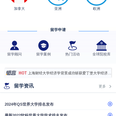
加拿大
亚洲
欧洲
从上海财大2+2到谢菲尔德：低均分逆袭QS百强金
融会计硕士实录
​恭喜Z同学荣获剑桥大学录取
留学申请
香港理工大学王牌专业录取案例
格拉斯哥大学国际商务硕士录取案例
伯明翰大学数字媒体与创意产业硕士录取案例
留学顾问
留学案例
热门活动
全球院校库
西南财经大学投资学背景，成功斩获英国名校多份
Offer
上海财经大学经济学背景成功斩获爱丁堡大学经济学
硕士录取
数学背景的他，靠“供应链”故事敲开哥大、宾大之门
留学资讯
更多
专科逆袭伦敦大学学院UCL录取案例解析
香港浸会大学伦理与公共事务硕士录取
2024年QS世界大学排名发布
从上海财大2+2到谢菲尔德：低均分逆袭QS百强金
最新2022软科世界大学学术排名发布