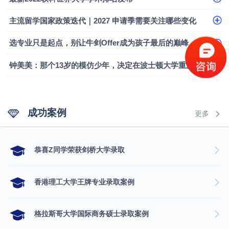
融会计硕士实录
​恭喜Z同学荣获剑桥大学录取
主流留学国家政策迭代｜2027 申请季需要关注哪些变化
选专业只是起点，别让牛剑Offer成为孩子最后的巅峰
钟美美：那个13岁的模仿少年，决定在波士顿大学重新定义自己
成功案例
更多
​恭喜Z同学荣获剑桥大学录取
香港理工大学王牌专业录取案例
格拉斯哥大学国际商务硕士录取案例