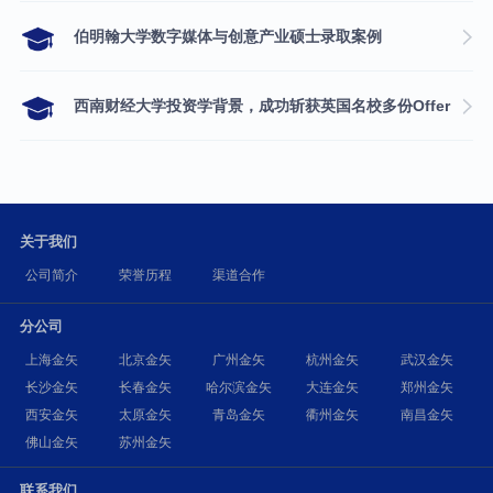
伯明翰大学数字媒体与创意产业硕士录取案例
西南财经大学投资学背景，成功斩获英国名校多份Offer
关于我们
公司简介
荣誉历程
渠道合作
分公司
上海金矢
北京金矢
广州金矢
杭州金矢
武汉金矢
长沙金矢
长春金矢
哈尔滨金矢
大连金矢
郑州金矢
西安金矢
太原金矢
青岛金矢
衢州金矢
南昌金矢
佛山金矢
苏州金矢
联系我们