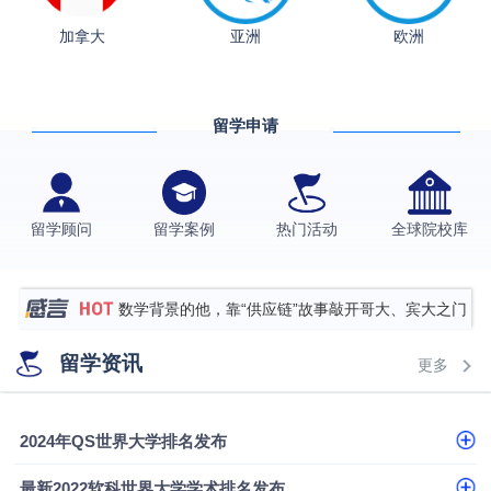
加拿大
亚洲
欧洲
从上海财大2+2到谢菲尔德：低均分逆袭QS百强金
融会计硕士实录
​恭喜Z同学荣获剑桥大学录取
留学申请
格拉斯哥大学国际商务硕士录取案例
伯明翰大学数字媒体与创意产业硕士录取案例
西南财经大学投资学背景，成功斩获英国名校多份
留学顾问
留学案例
热门活动
全球院校库
Offer
上海财经大学经济学背景成功斩获爱丁堡大学经济学
硕士录取
数学背景的他，靠“供应链”故事敲开哥大、宾大之门
专科逆袭伦敦大学学院UCL录取案例解析
留学资讯
更多
香港浸会大学伦理与公共事务硕士录取
从上海财大2+2到谢菲尔德：低均分逆袭QS百强金
2024年QS世界大学排名发布
融会计硕士实录
从上海财大2+2到谢菲尔德：低均分逆袭QS百强金
最新2022软科世界大学学术排名发布