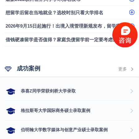
融会计硕士实录
​恭喜Z同学荣获剑桥大学录取
想留学后留在当地就业？选校时别只看大学排名
2026年9月15日起施行！出境入境管理新规发布，留学家庭需要关注什么？
借钱硬凑留学是否值得？家庭负债留学前一定要考虑这几个问题
成功案例
更多
​恭喜Z同学荣获剑桥大学录取
格拉斯哥大学国际商务硕士录取案例
伯明翰大学数字媒体与创意产业硕士录取案例