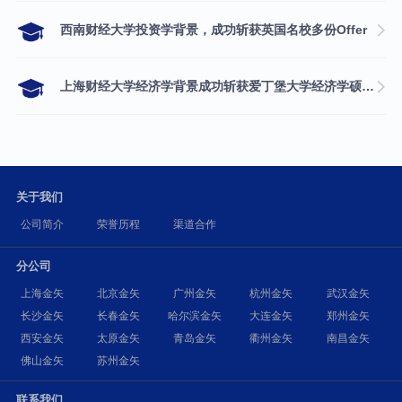
西南财经大学投资学背景，成功斩获英国名校多份Offer
上海财经大学经济学背景成功斩获爱丁堡大学经济学硕士录取
关于我们
公司简介
荣誉历程
渠道合作
分公司
上海金矢
北京金矢
广州金矢
杭州金矢
武汉金矢
长沙金矢
长春金矢
哈尔滨金矢
大连金矢
郑州金矢
西安金矢
太原金矢
青岛金矢
衢州金矢
南昌金矢
佛山金矢
苏州金矢
联系我们