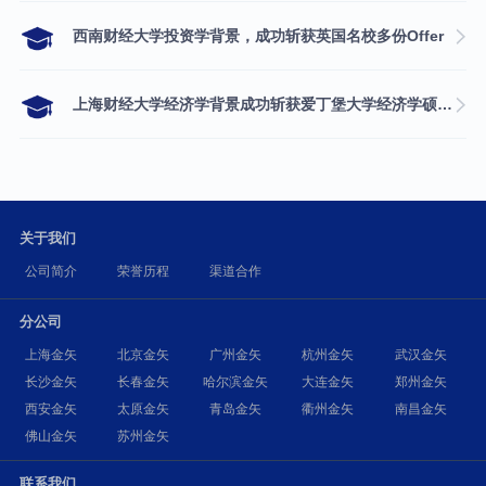
西南财经大学投资学背景，成功斩获英国名校多份Offer
上海财经大学经济学背景成功斩获爱丁堡大学经济学硕士录取
关于我们
公司简介
荣誉历程
渠道合作
分公司
上海金矢
北京金矢
广州金矢
杭州金矢
武汉金矢
长沙金矢
长春金矢
哈尔滨金矢
大连金矢
郑州金矢
西安金矢
太原金矢
青岛金矢
衢州金矢
南昌金矢
佛山金矢
苏州金矢
联系我们