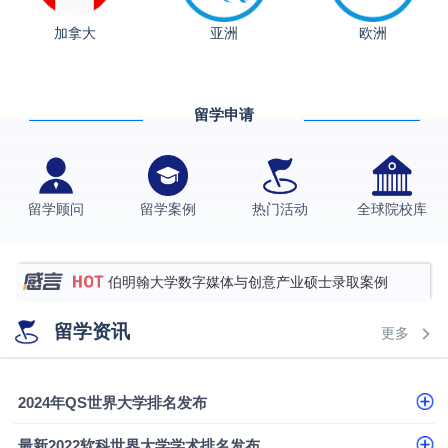
加拿大
亚洲
欧洲
留学申请
从上海财大2+2到谢菲尔德：低均分逆袭QS百强金
融会计硕士实录
​恭喜Z同学荣获剑桥大学录取
留学顾问
留学案例
热门活动
全球院校库
格拉斯哥大学国际商务硕士录取案例
伯明翰大学数字媒体与创意产业硕士录取案例
西南财经大学投资学背景，成功斩获英国名校多份
留学资讯
更多
Offer
上海财经大学经济学背景成功斩获爱丁堡大学经济学
硕士录取
数学背景的他，靠“供应链”故事敲开哥大、宾大之门
2024年QS世界大学排名发布
专科逆袭伦敦大学学院UCL录取案例解析
最新2022软科世界大学学术排名发布