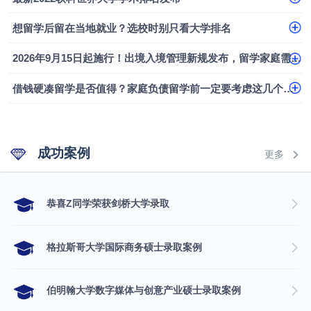
香港浸会大学伦理与公共事务硕士录取
想留学后留在当地就业？选校时别只看大学排名
从上海财大2+2到谢菲尔德：低均分逆袭QS百强金
2026年9月15日起施行！出境入境管理新规发布，留学家庭需要关注什么？
融会计硕士实录
从上海财大2+2到谢菲尔德：低均分逆袭QS百强金
融会计硕士实录
​恭喜Z同学荣获剑桥大学录取
借钱硬凑留学是否值得？家庭负债留学前一定要考虑这几个问题
成功案例
更多
​恭喜Z同学荣获剑桥大学录取
格拉斯哥大学国际商务硕士录取案例
伯明翰大学数字媒体与创意产业硕士录取案例