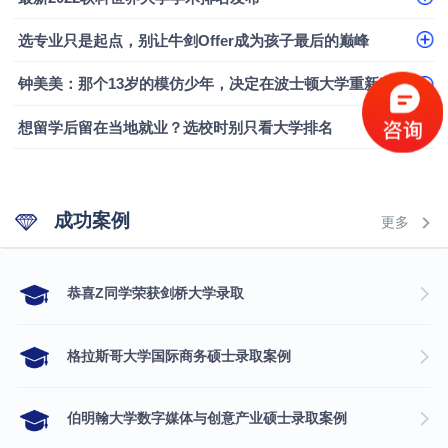
融会计硕士实录
​恭喜Z同学荣获剑桥大学录取
选专业只是起点，别让牛剑Offer成为孩子最后的巅峰
钟美美：那个13岁的模仿少年，决定在波士顿大学重新定义自己
想留学后留在当地就业？选校时别只看大学排名
成功案例
更多
​恭喜Z同学荣获剑桥大学录取
格拉斯哥大学国际商务硕士录取案例
伯明翰大学数字媒体与创意产业硕士录取案例