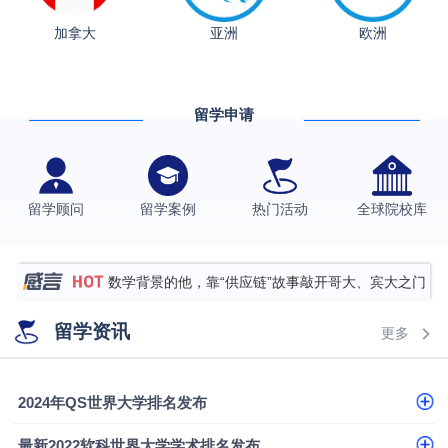
加拿大
亚洲
欧洲
从上海财大2+2到谢菲尔德：低均分逆袭QS百强金
融会计硕士实录
​恭喜Z同学荣获剑桥大学录取
留学申请
格拉斯哥大学国际商务硕士录取案例
伯明翰大学数字媒体与创意产业硕士录取案例
西南财经大学投资学背景，成功斩获英国名校多份
留学顾问
留学案例
热门活动
全球院校库
Offer
上海财经大学经济学背景成功斩获爱丁堡大学经济学
硕士录取
数学背景的他，靠“供应链”故事敲开哥大、宾大之门
专科逆袭伦敦大学学院UCL录取案例解析
留学资讯
更多
香港浸会大学伦理与公共事务硕士录取
从上海财大2+2到谢菲尔德：低均分逆袭QS百强金
2024年QS世界大学排名发布
融会计硕士实录
从上海财大2+2到谢菲尔德：低均分逆袭QS百强金
最新2022软科世界大学学术排名发布