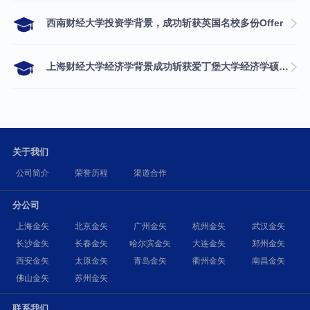
西南财经大学投资学背景，成功斩获英国名校多份Offer
上海财经大学经济学背景成功斩获爱丁堡大学经济学硕士录取
关于我们
公司简介
荣誉历程
渠道合作
分公司
上海金矢
北京金矢
广州金矢
杭州金矢
武汉金矢
长沙金矢
长春金矢
哈尔滨金矢
大连金矢
郑州金矢
西安金矢
太原金矢
青岛金矢
衢州金矢
南昌金矢
佛山金矢
苏州金矢
联系我们