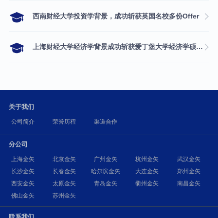
西南财经大学投资学背景，成功斩获英国名校多份Offer
上海财经大学经济学背景成功斩获爱丁堡大学经济学硕士录取
关于我们
公司简介
荣誉历程
渠道合作
分公司
上海金矢
北京金矢
广州金矢
杭州金矢
武汉金矢
长沙金矢
长春金矢
哈尔滨金矢
大连金矢
郑州金矢
西安金矢
太原金矢
青岛金矢
衢州金矢
南昌金矢
佛山金矢
苏州金矢
联系我们