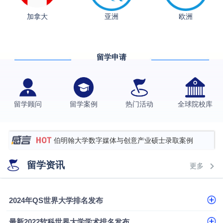
加拿大
亚洲
欧洲
留学申请
从上海财大2+2到谢菲尔德：低均分逆袭QS百强金
融会计硕士实录
​恭喜Z同学荣获剑桥大学录取
留学顾问
留学案例
热门活动
全球院校库
格拉斯哥大学国际商务硕士录取案例
伯明翰大学数字媒体与创意产业硕士录取案例
西南财经大学投资学背景，成功斩获英国名校多份
留学资讯
更多
Offer
上海财经大学经济学背景成功斩获爱丁堡大学经济学
硕士录取
数学背景的他，靠“供应链”故事敲开哥大、宾大之门
2024年QS世界大学排名发布
专科逆袭伦敦大学学院UCL录取案例解析
最新2022软科世界大学学术排名发布