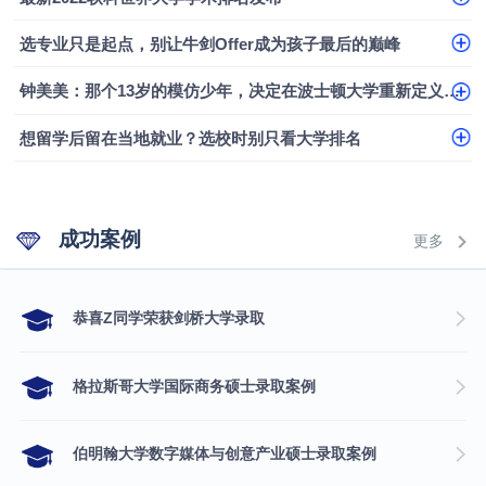
香港浸会大学伦理与公共事务硕士录取
选专业只是起点，别让牛剑Offer成为孩子最后的巅峰
从上海财大2+2到谢菲尔德：低均分逆袭QS百强金
钟美美：那个13岁的模仿少年，决定在波士顿大学重新定义自己
融会计硕士实录
从上海财大2+2到谢菲尔德：低均分逆袭QS百强金
融会计硕士实录
​恭喜Z同学荣获剑桥大学录取
想留学后留在当地就业？选校时别只看大学排名
成功案例
更多
​恭喜Z同学荣获剑桥大学录取
格拉斯哥大学国际商务硕士录取案例
伯明翰大学数字媒体与创意产业硕士录取案例