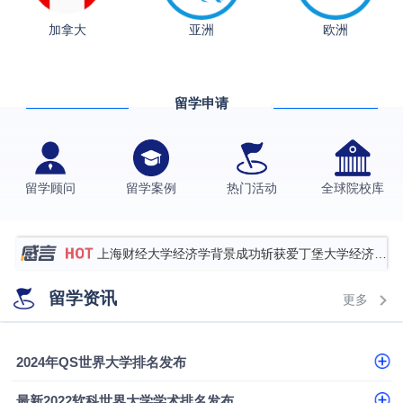
加拿大
亚洲
欧洲
从上海财大2+2到谢菲尔德：低均分逆袭QS百强金
融会计硕士实录
​恭喜Z同学荣获剑桥大学录取
留学申请
香港理工大学王牌专业录取案例
格拉斯哥大学国际商务硕士录取案例
伯明翰大学数字媒体与创意产业硕士录取案例
留学顾问
留学案例
热门活动
全球院校库
西南财经大学投资学背景，成功斩获英国名校多份
Offer
上海财经大学经济学背景成功斩获爱丁堡大学经济学
硕士录取
数学背景的他，靠“供应链”故事敲开哥大、宾大之门
留学资讯
更多
专科逆袭伦敦大学学院UCL录取案例解析
香港浸会大学伦理与公共事务硕士录取
2024年QS世界大学排名发布
从上海财大2+2到谢菲尔德：低均分逆袭QS百强金
最新2022软科世界大学学术排名发布