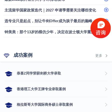
融会计硕士实录
​恭喜Z同学荣获剑桥大学录取
主流留学国家政策迭代｜2027 申请季需要关注哪些变化
选专业只是起点，别让牛剑Offer成为孩子最后的巅峰
钟美美：那个13岁的模仿少年，决定在波士顿大学重新定义自己
成功案例
更多
​恭喜Z同学荣获剑桥大学录取
香港理工大学王牌专业录取案例
格拉斯哥大学国际商务硕士录取案例