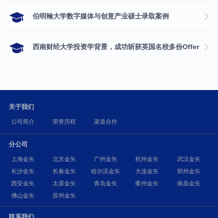
伯明翰大学数字媒体与创意产业硕士录取案例
西南财经大学投资学背景，成功斩获英国名校多份Offer
关于我们
公司简介
荣誉历程
渠道合作
分公司
上海金矢
北京金矢
广州金矢
杭州金矢
武汉金矢
长沙金矢
长春金矢
哈尔滨金矢
大连金矢
郑州金矢
西安金矢
太原金矢
青岛金矢
衢州金矢
南昌金矢
佛山金矢
苏州金矢
联系我们