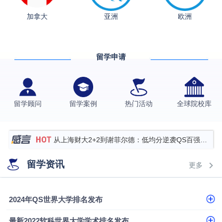
格拉斯哥大学国际商务硕士录取案例
加拿大
亚洲
欧洲
伯明翰大学数字媒体与创意产业硕士录取案例
西南财经大学投资学背景，成功斩获英国名校多份
留学申请
Offer
上海财经大学经济学背景成功斩获爱丁堡大学经济学
硕士录取
数学背景的他，靠“供应链”故事敲开哥大、宾大之门
专科逆袭伦敦大学学院UCL录取案例解析
留学顾问
留学案例
热门活动
全球院校库
香港浸会大学伦理与公共事务硕士录取
从上海财大2+2到谢菲尔德：低均分逆袭QS百强金
融会计硕士实录
从上海财大2+2到谢菲尔德：低均分逆袭QS百强金
留学资讯
更多
融会计硕士实录
​恭喜Z同学荣获剑桥大学录取
2024年QS世界大学排名发布
最新2022软科世界大学学术排名发布