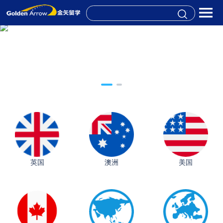
英国
澳洲
美国
从上海财大2+2到谢菲尔德：低均分逆袭QS百强金
融会计硕士实录
​恭喜Z同学荣获剑桥大学录取