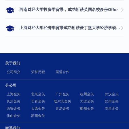
西南财经大学投资学背景，成功斩获英国名校多份Offer
上海财经大学经济学背景成功斩获爱丁堡大学经济学硕士录取
关于我们
公司简介
荣誉历程
渠道合作
分公司
上海金矢
北京金矢
广州金矢
杭州金矢
武汉金矢
长沙金矢
长春金矢
哈尔滨金矢
大连金矢
郑州金矢
西安金矢
太原金矢
青岛金矢
衢州金矢
南昌金矢
佛山金矢
苏州金矢
联系我们