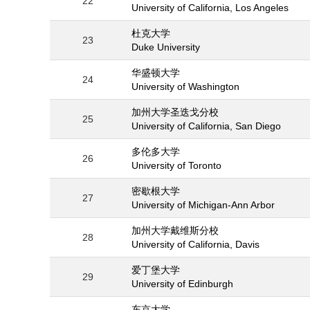
22
University of California, Los Angeles
杜克大学
23
Duke University
华盛顿大学
24
University of Washington
加州大学圣迭戈分校
25
University of California, San Diego
多伦多大学
26
University of Toronto
密歇根大学
27
University of Michigan-Ann Arbor
加州大学戴维斯分校
28
University of California, Davis
爱丁堡大学
29
University of Edinburgh
东京大学