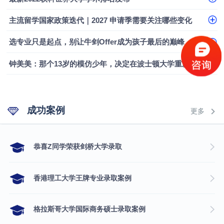
融会计硕士实录
​恭喜Z同学荣获剑桥大学录取
主流留学国家政策迭代｜2027 申请季需要关注哪些变化
选专业只是起点，别让牛剑Offer成为孩子最后的巅峰
钟美美：那个13岁的模仿少年，决定在波士顿大学重新定义自己
成功案例
更多
​恭喜Z同学荣获剑桥大学录取
香港理工大学王牌专业录取案例
格拉斯哥大学国际商务硕士录取案例