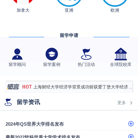
加拿大
亚洲
欧洲
从上海财大2+2到谢菲尔德：低均分逆袭QS百强金
融会计硕士实录
​恭喜Z同学荣获剑桥大学录取
留学申请
香港理工大学王牌专业录取案例
格拉斯哥大学国际商务硕士录取案例
伯明翰大学数字媒体与创意产业硕士录取案例
留学顾问
留学案例
热门活动
全球院校库
西南财经大学投资学背景，成功斩获英国名校多份
Offer
上海财经大学经济学背景成功斩获爱丁堡大学经济学
硕士录取
数学背景的他，靠“供应链”故事敲开哥大、宾大之门
留学资讯
更多
专科逆袭伦敦大学学院UCL录取案例解析
香港浸会大学伦理与公共事务硕士录取
2024年QS世界大学排名发布
从上海财大2+2到谢菲尔德：低均分逆袭QS百强金
最新2022软科世界大学学术排名发布