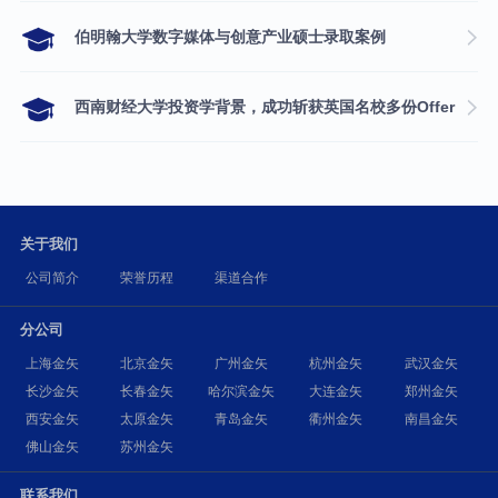
伯明翰大学数字媒体与创意产业硕士录取案例
西南财经大学投资学背景，成功斩获英国名校多份Offer
关于我们
公司简介
荣誉历程
渠道合作
分公司
上海金矢
北京金矢
广州金矢
杭州金矢
武汉金矢
长沙金矢
长春金矢
哈尔滨金矢
大连金矢
郑州金矢
西安金矢
太原金矢
青岛金矢
衢州金矢
南昌金矢
佛山金矢
苏州金矢
联系我们