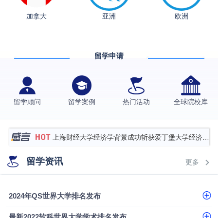
加拿大
亚洲
欧洲
从上海财大2+2到谢菲尔德：低均分逆袭QS百强金
融会计硕士实录
​恭喜Z同学荣获剑桥大学录取
留学申请
香港理工大学王牌专业录取案例
格拉斯哥大学国际商务硕士录取案例
伯明翰大学数字媒体与创意产业硕士录取案例
留学顾问
留学案例
热门活动
全球院校库
西南财经大学投资学背景，成功斩获英国名校多份
Offer
上海财经大学经济学背景成功斩获爱丁堡大学经济学
硕士录取
数学背景的他，靠“供应链”故事敲开哥大、宾大之门
留学资讯
更多
专科逆袭伦敦大学学院UCL录取案例解析
香港浸会大学伦理与公共事务硕士录取
2024年QS世界大学排名发布
从上海财大2+2到谢菲尔德：低均分逆袭QS百强金
最新2022软科世界大学学术排名发布