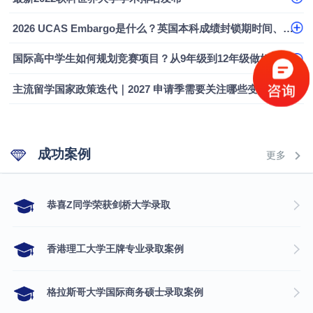
融会计硕士实录
​恭喜Z同学荣获剑桥大学录取
2026 UCAS Embargo是什么？英国本科成绩封锁期时间、影响及应对指南
国际高中学生如何规划竞赛项目？从9年级到12年级做好本科申请布局
主流留学国家政策迭代｜2027 申请季需要关注哪些变化
成功案例
更多
​恭喜Z同学荣获剑桥大学录取
香港理工大学王牌专业录取案例
格拉斯哥大学国际商务硕士录取案例