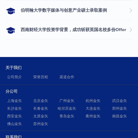
伯明翰大学数字媒体与创意产业硕士录取案例
西南财经大学投资学背景，成功斩获英国名校多份Offer
关于我们
公司简介
荣誉历程
渠道合作
分公司
上海金矢
北京金矢
广州金矢
杭州金矢
武汉金矢
长沙金矢
长春金矢
哈尔滨金矢
大连金矢
郑州金矢
西安金矢
太原金矢
青岛金矢
衢州金矢
南昌金矢
佛山金矢
苏州金矢
联系我们