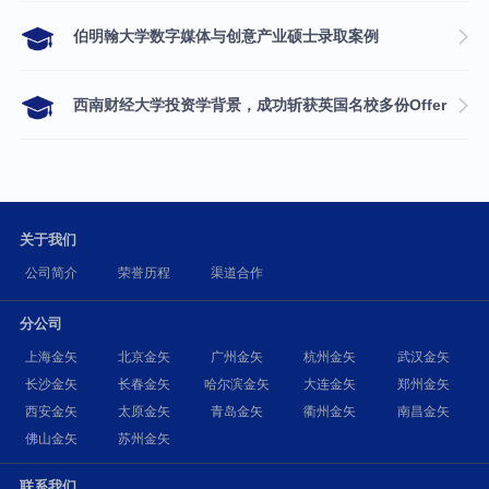
伯明翰大学数字媒体与创意产业硕士录取案例
西南财经大学投资学背景，成功斩获英国名校多份Offer
关于我们
公司简介
荣誉历程
渠道合作
分公司
上海金矢
北京金矢
广州金矢
杭州金矢
武汉金矢
长沙金矢
长春金矢
哈尔滨金矢
大连金矢
郑州金矢
西安金矢
太原金矢
青岛金矢
衢州金矢
南昌金矢
佛山金矢
苏州金矢
联系我们