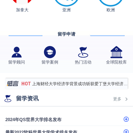
加拿大
亚洲
欧洲
从上海财大2+2到谢菲尔德：低均分逆袭QS百强金
融会计硕士实录
​恭喜Z同学荣获剑桥大学录取
留学申请
香港理工大学王牌专业录取案例
格拉斯哥大学国际商务硕士录取案例
伯明翰大学数字媒体与创意产业硕士录取案例
留学顾问
留学案例
热门活动
全球院校库
西南财经大学投资学背景，成功斩获英国名校多份
Offer
上海财经大学经济学背景成功斩获爱丁堡大学经济学
硕士录取
数学背景的他，靠“供应链”故事敲开哥大、宾大之门
留学资讯
更多
专科逆袭伦敦大学学院UCL录取案例解析
香港浸会大学伦理与公共事务硕士录取
2024年QS世界大学排名发布
从上海财大2+2到谢菲尔德：低均分逆袭QS百强金
最新2022软科世界大学学术排名发布