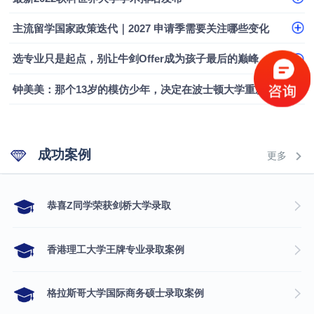
融会计硕士实录
​恭喜Z同学荣获剑桥大学录取
主流留学国家政策迭代｜2027 申请季需要关注哪些变化
选专业只是起点，别让牛剑Offer成为孩子最后的巅峰
钟美美：那个13岁的模仿少年，决定在波士顿大学重新定义自己
成功案例
更多
​恭喜Z同学荣获剑桥大学录取
香港理工大学王牌专业录取案例
格拉斯哥大学国际商务硕士录取案例