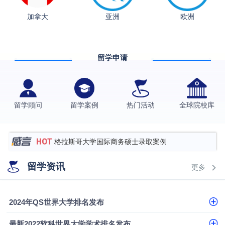
加拿大
亚洲
欧洲
留学申请
从上海财大2+2到谢菲尔德：低均分逆袭QS百强金
融会计硕士实录
​恭喜Z同学荣获剑桥大学录取
留学顾问
留学案例
热门活动
全球院校库
香港理工大学王牌专业录取案例
格拉斯哥大学国际商务硕士录取案例
伯明翰大学数字媒体与创意产业硕士录取案例
留学资讯
更多
西南财经大学投资学背景，成功斩获英国名校多份
Offer
上海财经大学经济学背景成功斩获爱丁堡大学经济学
2024年QS世界大学排名发布
硕士录取
数学背景的他，靠“供应链”故事敲开哥大、宾大之门
最新2022软科世界大学学术排名发布