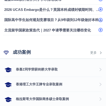
专科逆袭伦敦大学学院UCL录取案例解析
2026 UCAS Embargo是什么？英国本科成绩封锁期时间、影响及应对指南
香港浸会大学伦理与公共事务硕士录取
国际高中学生如何规划竞赛项目？从9年级到12年级做好本科申请布局
从上海财大2+2到谢菲尔德：低均分逆袭QS百强金
融会计硕士实录
​恭喜Z同学荣获剑桥大学录取
主流留学国家政策迭代｜2027 申请季需要关注哪些变化
成功案例
更多
​恭喜Z同学荣获剑桥大学录取
香港理工大学王牌专业录取案例
格拉斯哥大学国际商务硕士录取案例