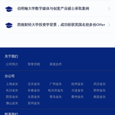
伯明翰大学数字媒体与创意产业硕士录取案例
西南财经大学投资学背景，成功斩获英国名校多份Offer
关于我们
公司简介
荣誉历程
渠道合作
分公司
上海金矢
北京金矢
广州金矢
杭州金矢
武汉金矢
长沙金矢
长春金矢
哈尔滨金矢
大连金矢
郑州金矢
西安金矢
太原金矢
青岛金矢
衢州金矢
南昌金矢
佛山金矢
苏州金矢
联系我们