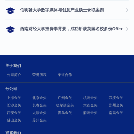
伯明翰大学数字媒体与创意产业硕士录取案例
西南财经大学投资学背景，成功斩获英国名校多份Offer
关于我们
公司简介
荣誉历程
渠道合作
分公司
上海金矢
北京金矢
广州金矢
杭州金矢
武汉金矢
长沙金矢
长春金矢
哈尔滨金矢
大连金矢
郑州金矢
西安金矢
太原金矢
青岛金矢
衢州金矢
南昌金矢
佛山金矢
苏州金矢
联系我们