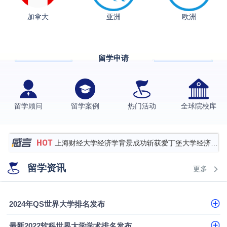
加拿大
亚洲
欧洲
从上海财大2+2到谢菲尔德：低均分逆袭QS百强金
融会计硕士实录
​恭喜Z同学荣获剑桥大学录取
留学申请
香港理工大学王牌专业录取案例
格拉斯哥大学国际商务硕士录取案例
伯明翰大学数字媒体与创意产业硕士录取案例
留学顾问
留学案例
热门活动
全球院校库
西南财经大学投资学背景，成功斩获英国名校多份
Offer
上海财经大学经济学背景成功斩获爱丁堡大学经济学
硕士录取
数学背景的他，靠“供应链”故事敲开哥大、宾大之门
留学资讯
更多
专科逆袭伦敦大学学院UCL录取案例解析
香港浸会大学伦理与公共事务硕士录取
2024年QS世界大学排名发布
从上海财大2+2到谢菲尔德：低均分逆袭QS百强金
最新2022软科世界大学学术排名发布