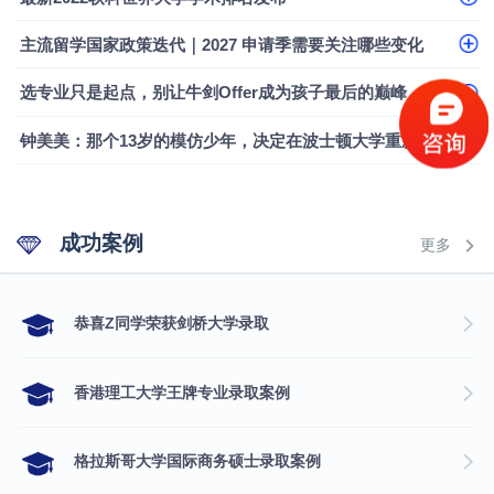
融会计硕士实录
​恭喜Z同学荣获剑桥大学录取
主流留学国家政策迭代｜2027 申请季需要关注哪些变化
选专业只是起点，别让牛剑Offer成为孩子最后的巅峰
钟美美：那个13岁的模仿少年，决定在波士顿大学重新定义自己
成功案例
更多
​恭喜Z同学荣获剑桥大学录取
香港理工大学王牌专业录取案例
格拉斯哥大学国际商务硕士录取案例