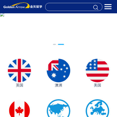
英国
澳洲
美国
从上海财大2+2到谢菲尔德：低均分逆袭QS百强金
融会计硕士实录
​恭喜Z同学荣获剑桥大学录取