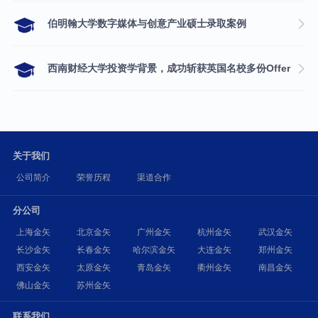
伯明翰大学数字媒体与创意产业硕士录取案例
西南财经大学投资学背景，成功斩获英国名校多份Offer
关于我们
公司简介
荣誉历程
渠道合作
分公司
上海金矢
北京金矢
广州金矢
杭州金矢
武汉金矢
长沙金矢
长春金矢
哈尔滨金矢
大连金矢
郑州金矢
西安金矢
太原金矢
青岛金矢
衢州金矢
南昌金矢
佛山金矢
苏州金矢
联系我们