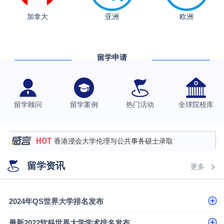
香港理工大学王牌专业录取案例
加拿大
亚洲
欧洲
格拉斯哥大学国际商务硕士录取案例
伯明翰大学数字媒体与创意产业硕士录取案例
留学申请
西南财经大学投资学背景，成功斩获英国名校多份
Offer
上海财经大学经济学背景成功斩获爱丁堡大学经济学
硕士录取
数学背景的他，靠“供应链”故事敲开哥大、宾大之门
留学顾问
留学案例
热门活动
全球院校库
专科逆袭伦敦大学学院UCL录取案例解析
香港浸会大学伦理与公共事务硕士录取
从上海财大2+2到谢菲尔德：低均分逆袭QS百强金
留学资讯
更多
融会计硕士实录
​恭喜Z同学荣获剑桥大学录取
2024年QS世界大学排名发布
最新2022软科世界大学学术排名发布