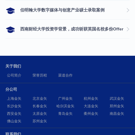
伯明翰大学数字媒体与创意产业硕士录取案例
西南财经大学投资学背景，成功斩获英国名校多份Offer
关于我们
公司简介
荣誉历程
渠道合作
分公司
上海金矢
北京金矢
广州金矢
杭州金矢
武汉金矢
长沙金矢
长春金矢
哈尔滨金矢
大连金矢
郑州金矢
西安金矢
太原金矢
青岛金矢
衢州金矢
南昌金矢
佛山金矢
苏州金矢
联系我们