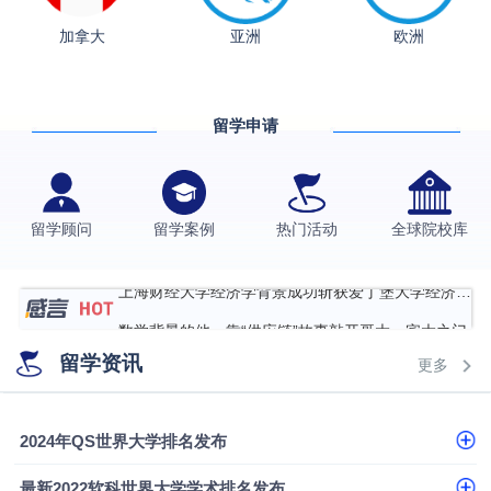
加拿大
亚洲
欧洲
从上海财大2+2到谢菲尔德：低均分逆袭QS百强金
融会计硕士实录
​恭喜Z同学荣获剑桥大学录取
留学申请
香港理工大学王牌专业录取案例
格拉斯哥大学国际商务硕士录取案例
伯明翰大学数字媒体与创意产业硕士录取案例
留学顾问
留学案例
热门活动
全球院校库
西南财经大学投资学背景，成功斩获英国名校多份
Offer
上海财经大学经济学背景成功斩获爱丁堡大学经济学
硕士录取
数学背景的他，靠“供应链”故事敲开哥大、宾大之门
留学资讯
专科逆袭伦敦大学学院UCL录取案例解析
更多
香港浸会大学伦理与公共事务硕士录取
2024年QS世界大学排名发布
从上海财大2+2到谢菲尔德：低均分逆袭QS百强金
融会计硕士实录
​恭喜Z同学荣获剑桥大学录取
最新2022软科世界大学学术排名发布