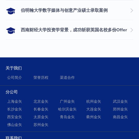
伯明翰大学数字媒体与创意产业硕士录取案例
西南财经大学投资学背景，成功斩获英国名校多份Offer
关于我们
公司简介
荣誉历程
渠道合作
分公司
上海金矢
北京金矢
广州金矢
杭州金矢
武汉金矢
长沙金矢
长春金矢
哈尔滨金矢
大连金矢
郑州金矢
西安金矢
太原金矢
青岛金矢
衢州金矢
南昌金矢
佛山金矢
苏州金矢
联系我们