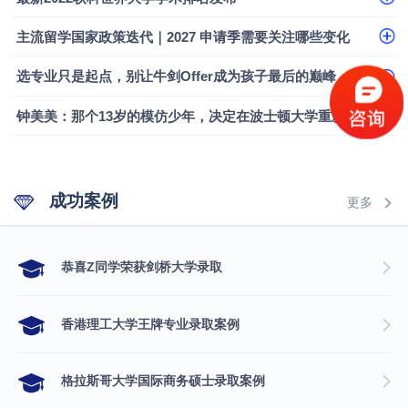
融会计硕士实录
​恭喜Z同学荣获剑桥大学录取
主流留学国家政策迭代｜2027 申请季需要关注哪些变化
选专业只是起点，别让牛剑Offer成为孩子最后的巅峰
钟美美：那个13岁的模仿少年，决定在波士顿大学重新定义自己
成功案例
更多
​恭喜Z同学荣获剑桥大学录取
香港理工大学王牌专业录取案例
格拉斯哥大学国际商务硕士录取案例