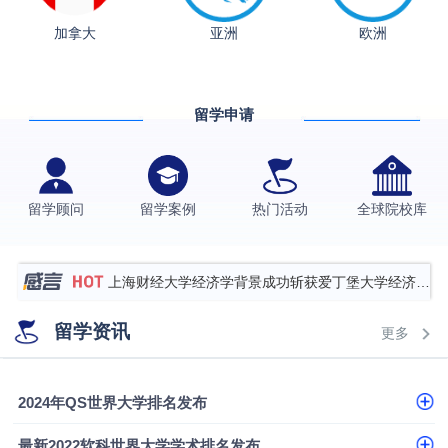
加拿大
亚洲
欧洲
从上海财大2+2到谢菲尔德：低均分逆袭QS百强金
融会计硕士实录
​恭喜Z同学荣获剑桥大学录取
留学申请
香港理工大学王牌专业录取案例
格拉斯哥大学国际商务硕士录取案例
伯明翰大学数字媒体与创意产业硕士录取案例
留学顾问
留学案例
热门活动
全球院校库
西南财经大学投资学背景，成功斩获英国名校多份
Offer
上海财经大学经济学背景成功斩获爱丁堡大学经济学
硕士录取
数学背景的他，靠“供应链”故事敲开哥大、宾大之门
留学资讯
更多
专科逆袭伦敦大学学院UCL录取案例解析
香港浸会大学伦理与公共事务硕士录取
2024年QS世界大学排名发布
从上海财大2+2到谢菲尔德：低均分逆袭QS百强金
最新2022软科世界大学学术排名发布