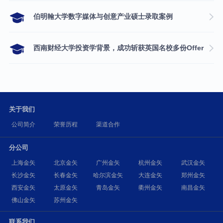
伯明翰大学数字媒体与创意产业硕士录取案例
西南财经大学投资学背景，成功斩获英国名校多份Offer
关于我们
公司简介
荣誉历程
渠道合作
分公司
上海金矢
北京金矢
广州金矢
杭州金矢
武汉金矢
长沙金矢
长春金矢
哈尔滨金矢
大连金矢
郑州金矢
西安金矢
太原金矢
青岛金矢
衢州金矢
南昌金矢
佛山金矢
苏州金矢
联系我们