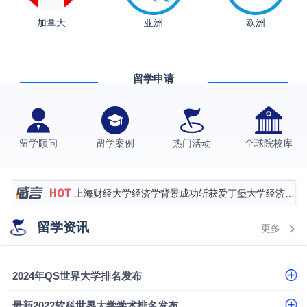
加拿大
亚洲
欧洲
从上海财大2+2到谢菲尔德：低均分逆袭QS百强金
融会计硕士实录
​恭喜Z同学荣获剑桥大学录取
留学申请
香港理工大学王牌专业录取案例
格拉斯哥大学国际商务硕士录取案例
伯明翰大学数字媒体与创意产业硕士录取案例
留学顾问
留学案例
热门活动
全球院校库
西南财经大学投资学背景，成功斩获英国名校多份
Offer
上海财经大学经济学背景成功斩获爱丁堡大学经济学
硕士录取
数学背景的他，靠“供应链”故事敲开哥大、宾大之门
留学资讯
更多
专科逆袭伦敦大学学院UCL录取案例解析
香港浸会大学伦理与公共事务硕士录取
2024年QS世界大学排名发布
从上海财大2+2到谢菲尔德：低均分逆袭QS百强金
最新2022软科世界大学学术排名发布