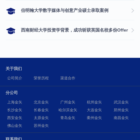
伯明翰大学数字媒体与创意产业硕士录取案例
西南财经大学投资学背景，成功斩获英国名校多份Offer
关于我们
公司简介
荣誉历程
渠道合作
分公司
上海金矢
北京金矢
广州金矢
杭州金矢
武汉金矢
长沙金矢
长春金矢
哈尔滨金矢
大连金矢
郑州金矢
西安金矢
太原金矢
青岛金矢
衢州金矢
南昌金矢
佛山金矢
苏州金矢
联系我们