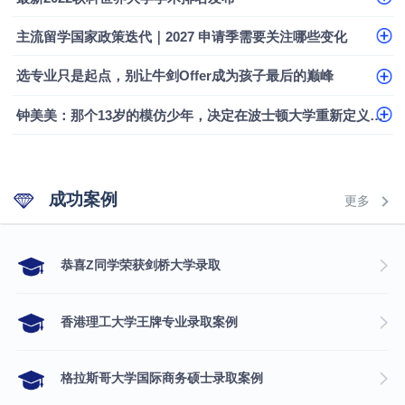
融会计硕士实录
​恭喜Z同学荣获剑桥大学录取
主流留学国家政策迭代｜2027 申请季需要关注哪些变化
选专业只是起点，别让牛剑Offer成为孩子最后的巅峰
钟美美：那个13岁的模仿少年，决定在波士顿大学重新定义自己
成功案例
更多
​恭喜Z同学荣获剑桥大学录取
香港理工大学王牌专业录取案例
格拉斯哥大学国际商务硕士录取案例