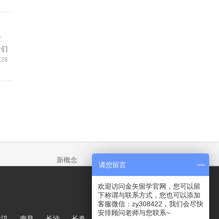
产
它们
.28
新概念
请您留言
欢迎访问金矢留学官网，您可以留
下称谓与联系方式，您也可以添加
客服微信：zy308422，我们会尽快
安排顾问老师与您联系~
武汉
南昌
长沙
长春
哈尔滨
大连
郑州