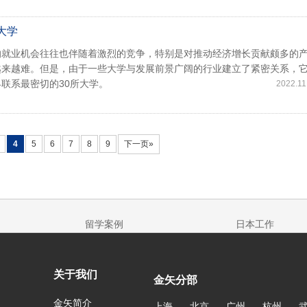
大学
的就业机会往往也伴随着激烈的竞争，特别是对推动经济增长贡献颇多的
越来越难。但是，由于一些大学与发展前景广阔的行业建立了紧密关系，
联系最密切的30所大学。
2022.11
4
5
6
7
8
9
下一页»
留学案例
日本工作
关于我们
金矢分部
金矢简介
上海
北京
广州
杭州