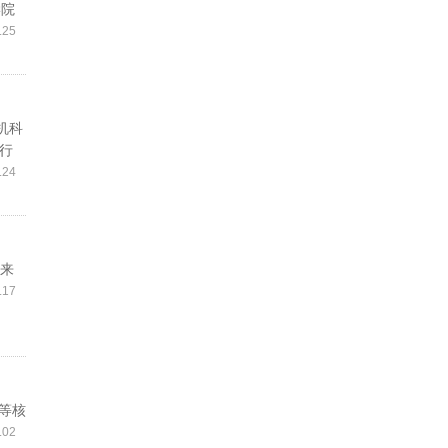
学院
.25
机科
行
.24
起来
.17
赠等核
.02