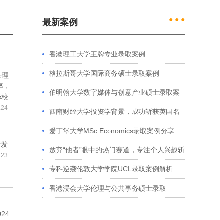
● ● ●
最新案例
香港理工大学王牌专业录取案例
格拉斯哥大学国际商务硕士录取案例
甚理
率，
伯明翰大学数字媒体与创意产业硕士录取案
择校
.24
例
西南财经大学投资学背景，成功斩获英国名
校多份Offer
爱丁堡大学MSc Economics录取案例分享
新发
放弃“他者”眼中的热门赛道，专注个人兴趣斩
.23
获藤校offer｜成功跨专业申请经验分享
专科逆袭伦敦大学学院UCL录取案例解析
香港浸会大学伦理与公共事务硕士录取
24