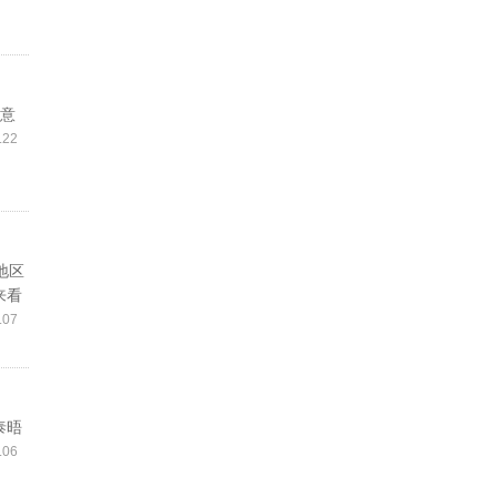
名意
.22
地区
来看
.07
泰晤
.06