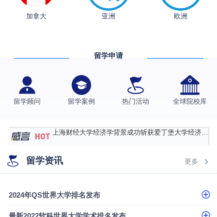
加拿大
亚洲
欧洲
从上海财大2+2到谢菲尔德：低均分逆袭QS百强金
融会计硕士实录
​恭喜Z同学荣获剑桥大学录取
留学申请
香港理工大学王牌专业录取案例
格拉斯哥大学国际商务硕士录取案例
伯明翰大学数字媒体与创意产业硕士录取案例
留学顾问
留学案例
热门活动
全球院校库
西南财经大学投资学背景，成功斩获英国名校多份
Offer
上海财经大学经济学背景成功斩获爱丁堡大学经济学
硕士录取
数学背景的他，靠“供应链”故事敲开哥大、宾大之门
留学资讯
更多
专科逆袭伦敦大学学院UCL录取案例解析
香港浸会大学伦理与公共事务硕士录取
2024年QS世界大学排名发布
从上海财大2+2到谢菲尔德：低均分逆袭QS百强金
最新2022软科世界大学学术排名发布
融会计硕士实录
​恭喜Z同学荣获剑桥大学录取