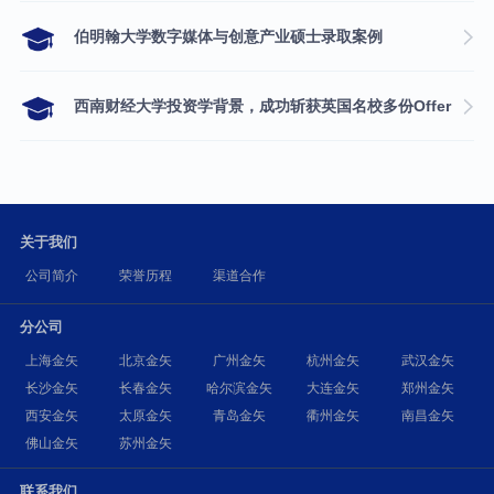
伯明翰大学数字媒体与创意产业硕士录取案例
西南财经大学投资学背景，成功斩获英国名校多份Offer
关于我们
公司简介
荣誉历程
渠道合作
分公司
上海金矢
北京金矢
广州金矢
杭州金矢
武汉金矢
长沙金矢
长春金矢
哈尔滨金矢
大连金矢
郑州金矢
西安金矢
太原金矢
青岛金矢
衢州金矢
南昌金矢
佛山金矢
苏州金矢
联系我们