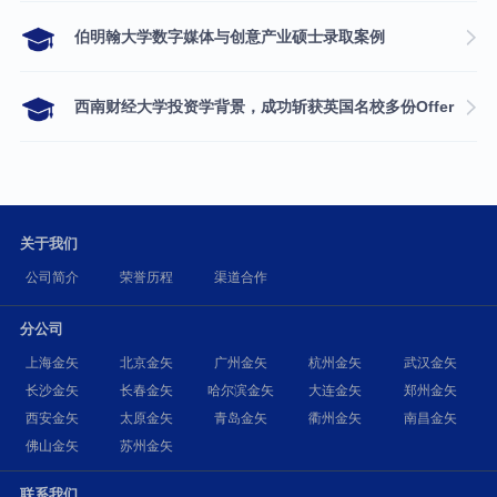
伯明翰大学数字媒体与创意产业硕士录取案例
西南财经大学投资学背景，成功斩获英国名校多份Offer
关于我们
公司简介
荣誉历程
渠道合作
分公司
上海金矢
北京金矢
广州金矢
杭州金矢
武汉金矢
长沙金矢
长春金矢
哈尔滨金矢
大连金矢
郑州金矢
西安金矢
太原金矢
青岛金矢
衢州金矢
南昌金矢
佛山金矢
苏州金矢
联系我们