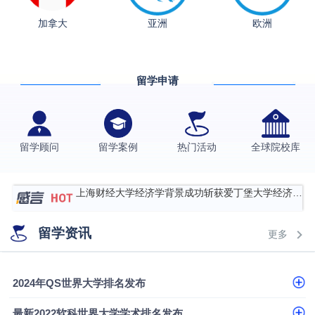
加拿大
亚洲
欧洲
从上海财大2+2到谢菲尔德：低均分逆袭QS百强金
融会计硕士实录
​恭喜Z同学荣获剑桥大学录取
留学申请
香港理工大学王牌专业录取案例
格拉斯哥大学国际商务硕士录取案例
伯明翰大学数字媒体与创意产业硕士录取案例
留学顾问
留学案例
热门活动
全球院校库
西南财经大学投资学背景，成功斩获英国名校多份
Offer
上海财经大学经济学背景成功斩获爱丁堡大学经济学
硕士录取
数学背景的他，靠“供应链”故事敲开哥大、宾大之门
留学资讯
更多
专科逆袭伦敦大学学院UCL录取案例解析
香港浸会大学伦理与公共事务硕士录取
2024年QS世界大学排名发布
从上海财大2+2到谢菲尔德：低均分逆袭QS百强金
最新2022软科世界大学学术排名发布
融会计硕士实录
​恭喜Z同学荣获剑桥大学录取