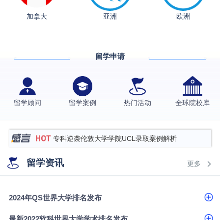
从上海财大2+2到谢菲尔德：低均分逆袭QS百强金
加拿大
亚洲
欧洲
融会计硕士实录
​恭喜Z同学荣获剑桥大学录取
格拉斯哥大学国际商务硕士录取案例
留学申请
伯明翰大学数字媒体与创意产业硕士录取案例
西南财经大学投资学背景，成功斩获英国名校多份
Offer
上海财经大学经济学背景成功斩获爱丁堡大学经济学
留学顾问
留学案例
热门活动
全球院校库
硕士录取
数学背景的他，靠“供应链”故事敲开哥大、宾大之门
专科逆袭伦敦大学学院UCL录取案例解析
香港浸会大学伦理与公共事务硕士录取
留学资讯
更多
从上海财大2+2到谢菲尔德：低均分逆袭QS百强金
融会计硕士实录
从上海财大2+2到谢菲尔德：低均分逆袭QS百强金
2024年QS世界大学排名发布
融会计硕士实录
​恭喜Z同学荣获剑桥大学录取
最新2022软科世界大学学术排名发布