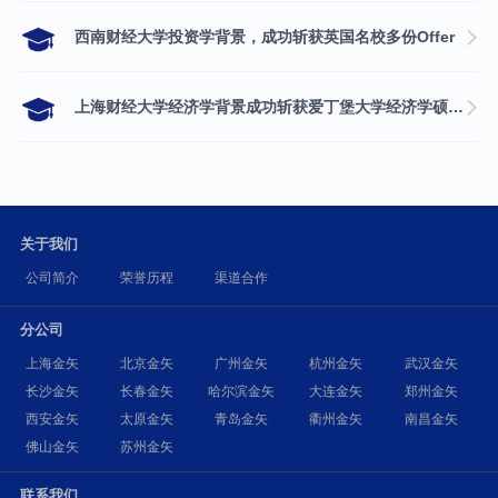
西南财经大学投资学背景，成功斩获英国名校多份Offer
上海财经大学经济学背景成功斩获爱丁堡大学经济学硕士录取
关于我们
公司简介
荣誉历程
渠道合作
分公司
上海金矢
北京金矢
广州金矢
杭州金矢
武汉金矢
长沙金矢
长春金矢
哈尔滨金矢
大连金矢
郑州金矢
西安金矢
太原金矢
青岛金矢
衢州金矢
南昌金矢
佛山金矢
苏州金矢
联系我们