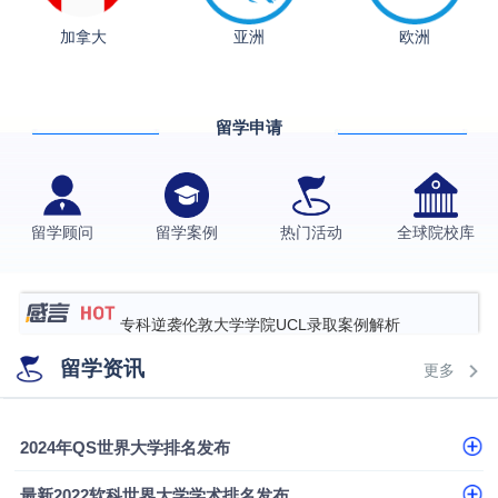
加拿大
亚洲
欧洲
从上海财大2+2到谢菲尔德：低均分逆袭QS百强金
融会计硕士实录
​恭喜Z同学荣获剑桥大学录取
格拉斯哥大学国际商务硕士录取案例
留学申请
伯明翰大学数字媒体与创意产业硕士录取案例
西南财经大学投资学背景，成功斩获英国名校多份
留学顾问
留学案例
热门活动
全球院校库
Offer
上海财经大学经济学背景成功斩获爱丁堡大学经济学
硕士录取
数学背景的他，靠“供应链”故事敲开哥大、宾大之门
专科逆袭伦敦大学学院UCL录取案例解析
香港浸会大学伦理与公共事务硕士录取
留学资讯
更多
从上海财大2+2到谢菲尔德：低均分逆袭QS百强金
融会计硕士实录
从上海财大2+2到谢菲尔德：低均分逆袭QS百强金
2024年QS世界大学排名发布
融会计硕士实录
​恭喜Z同学荣获剑桥大学录取
最新2022软科世界大学学术排名发布