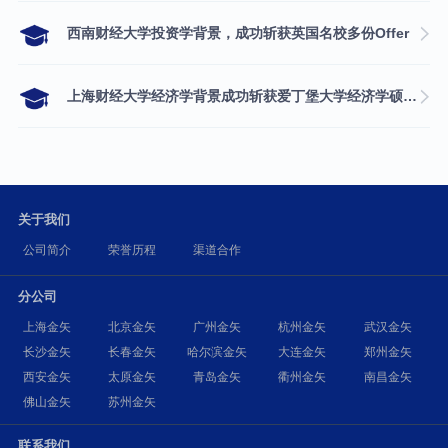
西南财经大学投资学背景，成功斩获英国名校多份Offer
上海财经大学经济学背景成功斩获爱丁堡大学经济学硕士录取
关于我们
公司简介
荣誉历程
渠道合作
分公司
上海金矢
北京金矢
广州金矢
杭州金矢
武汉金矢
长沙金矢
长春金矢
哈尔滨金矢
大连金矢
郑州金矢
西安金矢
太原金矢
青岛金矢
衢州金矢
南昌金矢
佛山金矢
苏州金矢
联系我们