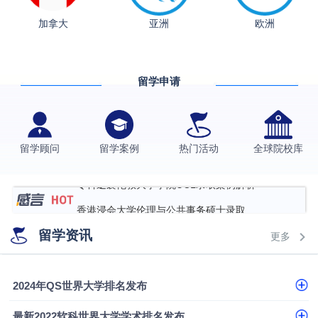
从上海财大2+2到谢菲尔德：低均分逆袭QS百强金
加拿大
亚洲
欧洲
融会计硕士实录
​恭喜Z同学荣获剑桥大学录取
格拉斯哥大学国际商务硕士录取案例
伯明翰大学数字媒体与创意产业硕士录取案例
留学申请
西南财经大学投资学背景，成功斩获英国名校多份
Offer
上海财经大学经济学背景成功斩获爱丁堡大学经济学
留学顾问
留学案例
热门活动
全球院校库
硕士录取
数学背景的他，靠“供应链”故事敲开哥大、宾大之门
专科逆袭伦敦大学学院UCL录取案例解析
香港浸会大学伦理与公共事务硕士录取
从上海财大2+2到谢菲尔德：低均分逆袭QS百强金
留学资讯
更多
融会计硕士实录
从上海财大2+2到谢菲尔德：低均分逆袭QS百强金
融会计硕士实录
​恭喜Z同学荣获剑桥大学录取
2024年QS世界大学排名发布
最新2022软科世界大学学术排名发布