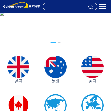
英国
澳洲
美国
从上海财大2+2到谢菲尔德：低均分逆袭QS百强金