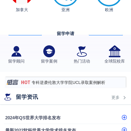
融会计硕士实录
​恭喜Z同学荣获剑桥大学录取
加拿大
亚洲
欧洲
香港理工大学王牌专业录取案例
格拉斯哥大学国际商务硕士录取案例
留学申请
伯明翰大学数字媒体与创意产业硕士录取案例
西南财经大学投资学背景，成功斩获英国名校多份
Offer
上海财经大学经济学背景成功斩获爱丁堡大学经济学
留学顾问
留学案例
热门活动
全球院校库
硕士录取
数学背景的他，靠“供应链”故事敲开哥大、宾大之门
专科逆袭伦敦大学学院UCL录取案例解析
香港浸会大学伦理与公共事务硕士录取
留学资讯
更多
从上海财大2+2到谢菲尔德：低均分逆袭QS百强金
融会计硕士实录
​恭喜Z同学荣获剑桥大学录取
2024年QS世界大学排名发布
最新2022软科世界大学学术排名发布