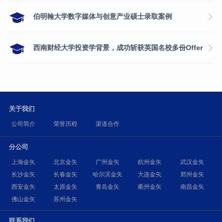
伯明翰大学数字媒体与创意产业硕士录取案例
西南财经大学投资学背景，成功斩获英国名校多份Offer
关于我们
公司简介
荣誉历程
渠道合作
分公司
上海金矢
北京金矢
广州金矢
杭州金矢
武汉金矢
长沙金矢
长春金矢
哈尔滨金矢
大连金矢
郑州金矢
西安金矢
太原金矢
青岛金矢
衢州金矢
南昌金矢
佛山金矢
苏州金矢
联系我们