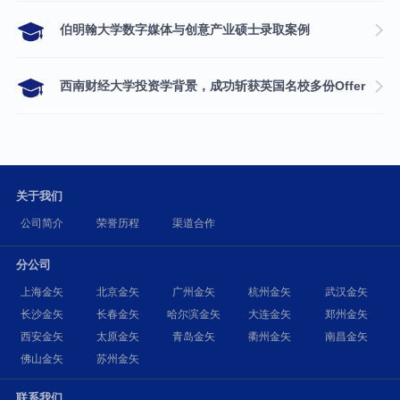
伯明翰大学数字媒体与创意产业硕士录取案例
西南财经大学投资学背景，成功斩获英国名校多份Offer
关于我们
公司简介
荣誉历程
渠道合作
分公司
上海金矢
北京金矢
广州金矢
杭州金矢
武汉金矢
长沙金矢
长春金矢
哈尔滨金矢
大连金矢
郑州金矢
西安金矢
太原金矢
青岛金矢
衢州金矢
南昌金矢
佛山金矢
苏州金矢
联系我们