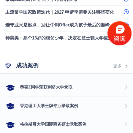
融会计硕士实录
​恭喜Z同学荣获剑桥大学录取
主流留学国家政策迭代｜2027 申请季需要关注哪些变化
选专业只是起点，别让牛剑Offer成为孩子最后的巅峰
钟美美：那个13岁的模仿少年，决定在波士顿大学重新定义自己
成功案例
更多
​恭喜Z同学荣获剑桥大学录取
香港理工大学王牌专业录取案例
格拉斯哥大学国际商务硕士录取案例