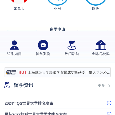
加拿大
亚洲
欧洲
从上海财大2+2到谢菲尔德：低均分逆袭QS百强金
融会计硕士实录
​恭喜Z同学荣获剑桥大学录取
留学申请
香港理工大学王牌专业录取案例
格拉斯哥大学国际商务硕士录取案例
伯明翰大学数字媒体与创意产业硕士录取案例
留学顾问
留学案例
热门活动
全球院校库
西南财经大学投资学背景，成功斩获英国名校多份
Offer
上海财经大学经济学背景成功斩获爱丁堡大学经济学
硕士录取
数学背景的他，靠“供应链”故事敲开哥大、宾大之门
留学资讯
更多
专科逆袭伦敦大学学院UCL录取案例解析
香港浸会大学伦理与公共事务硕士录取
2024年QS世界大学排名发布
从上海财大2+2到谢菲尔德：低均分逆袭QS百强金
最新2022软科世界大学学术排名发布