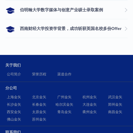
伯明翰大学数字媒体与创意产业硕士录取案例
西南财经大学投资学背景，成功斩获英国名校多份Offer
关于我们
公司简介
荣誉历程
渠道合作
分公司
上海金矢
北京金矢
广州金矢
杭州金矢
武汉金矢
长沙金矢
长春金矢
哈尔滨金矢
大连金矢
郑州金矢
西安金矢
太原金矢
青岛金矢
衢州金矢
南昌金矢
佛山金矢
苏州金矢
联系我们