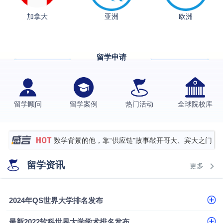
从上海财大2+2到谢菲尔德：低均分逆袭QS百强金
加拿大
亚洲
欧洲
融会计硕士实录
​恭喜Z同学荣获剑桥大学录取
香港理工大学王牌专业录取案例
留学申请
格拉斯哥大学国际商务硕士录取案例
伯明翰大学数字媒体与创意产业硕士录取案例
西南财经大学投资学背景，成功斩获英国名校多份
留学顾问
留学案例
热门活动
全球院校库
Offer
上海财经大学经济学背景成功斩获爱丁堡大学经济学
硕士录取
数学背景的他，靠“供应链”故事敲开哥大、宾大之门
专科逆袭伦敦大学学院UCL录取案例解析
留学资讯
更多
香港浸会大学伦理与公共事务硕士录取
从上海财大2+2到谢菲尔德：低均分逆袭QS百强金
2024年QS世界大学排名发布
融会计硕士实录
​恭喜Z同学荣获剑桥大学录取
最新2022软科世界大学学术排名发布