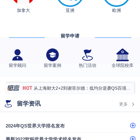
格拉斯哥大学国际商务硕士录取案例
加拿大
亚洲
欧洲
伯明翰大学数字媒体与创意产业硕士录取案例
西南财经大学投资学背景，成功斩获英国名校多份
留学申请
Offer
上海财经大学经济学背景成功斩获爱丁堡大学经济学
硕士录取
数学背景的他，靠“供应链”故事敲开哥大、宾大之门
专科逆袭伦敦大学学院UCL录取案例解析
留学顾问
留学案例
热门活动
全球院校库
香港浸会大学伦理与公共事务硕士录取
从上海财大2+2到谢菲尔德：低均分逆袭QS百强金
融会计硕士实录
从上海财大2+2到谢菲尔德：低均分逆袭QS百强金
留学资讯
更多
融会计硕士实录
​恭喜Z同学荣获剑桥大学录取
2024年QS世界大学排名发布
最新2022软科世界大学学术排名发布