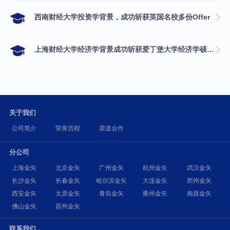
西南财经大学投资学背景，成功斩获英国名校多份Offer
上海财经大学经济学背景成功斩获爱丁堡大学经济学硕士录取
关于我们
公司简介
荣誉历程
渠道合作
分公司
上海金矢
北京金矢
广州金矢
杭州金矢
武汉金矢
长沙金矢
长春金矢
哈尔滨金矢
大连金矢
郑州金矢
西安金矢
太原金矢
青岛金矢
衢州金矢
南昌金矢
佛山金矢
苏州金矢
联系我们