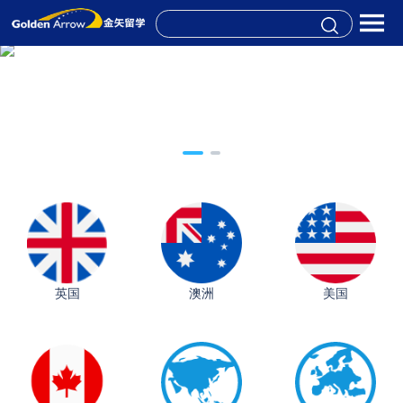
英国
澳洲
美国
从上海财大2+2到谢菲尔德：低均分逆袭QS百强金
融会计硕士实录
​恭喜Z同学荣获剑桥大学录取